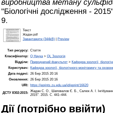
виробництва метану сульфід
"Біологічні дослідження - 2015
9.
Текст
Жадан.pdf
Завантажити (344kB)
|
Preview
Тип ресурсу:
Стаття
Класифікатор:
Q Наука
>
QL Зоологія
Відділи:
Природничий факультет
>
Кафедра зоології, біологі
Користувач:
Кафедра зоології, біологічного моніторингу та охоро
Дата подачі:
26 Бер 2015 20:16
Оновлення:
26 Бер 2015 20:16
URI:
https://eprints.zu.edu.ua/id/eprint/16620
Жадан С. О.
,
Шаповалов Є. Б.
,
Салюк А. І.
Інгібуван
ДСТУ 8302:2015:
2015"
. 2015. С. 441–444.
Дії ​​(потрібно ввійти)