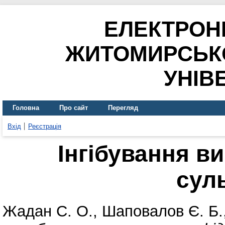
ЕЛЕКТРОН
ЖИТОМИРСЬК
УНІВ
Головна
Про сайт
Перегляд
Вхід
Реєстрація
Інгібування в
сул
Жадан С. О.
,
Шаповалов Є. Б.