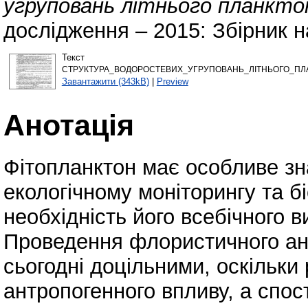
угруповань літнього планктон
дослідження – 2015: Збірник н
Текст
СТРУКТУРА_ВОДОРОСТЕВИХ_УГРУПОВАНЬ_ЛІТНЬОГО_ПЛАН
Завантажити (343kB)
|
Preview
Анотація
Фітопланктон має особливе зна
екологічному моніторингу та бі
необхідність його всебічного в
Проведення флористичного ана
сьогодні доцільними, оскільки 
антропогенного впливу, а спо