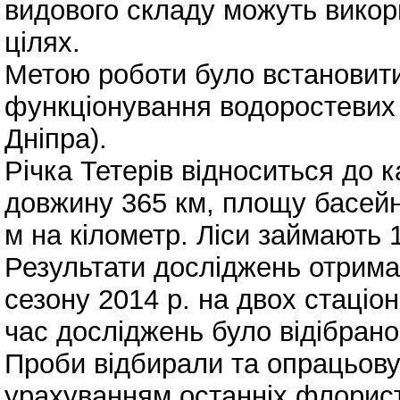
видового складу можуть викор
цілях.
Метою роботи було встановит
функціонування водоростевих 
Дніпра).
Річка Тетерів відноситься до к
довжину 365 км, площу басейну
м на кілометр. Ліси займають 
Результати досліджень отриман
сезону 2014 р. на двох стаціо
час досліджень було відібрано
Проби відбирали та опрацьов
урахуванням останніх флорис