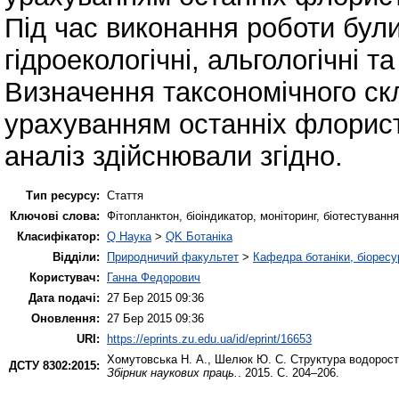
Під час виконання роботи були
гідроекологічні, альгологічні 
Визначення таксономічного ск
урахуванням останніх флорист
аналіз здійснювали згідно.
Тип ресурсу:
Стаття
Ключові слова:
Фітопланктон, біоіндикатор, моніторинг, біотестуванн
Класифікатор:
Q Наука
>
QK Ботаніка
Відділи:
Природничий факультет
>
Кафедра ботаніки, біоресу
Користувач:
Ганна Федорович
Дата подачі:
27 Бер 2015 09:36
Оновлення:
27 Бер 2015 09:36
URI:
https://eprints.zu.edu.ua/id/eprint/16653
Хомутовська Н. А.
,
Шелюк Ю. С.
Структура водоросте
ДСТУ 8302:2015:
Збірник наукових праць.
. 2015. С. 204–206.