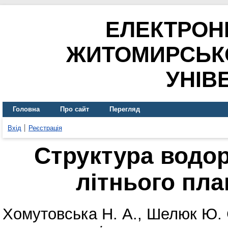
ЕЛЕКТРОН
ЖИТОМИРСЬК
УНІВ
Головна
Про сайт
Перегляд
Вхід
Реєстрація
Структура водо
літнього пла
Хомутовська Н. А.
,
Шелюк Ю. 