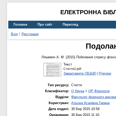
ЕЛЕКТРОННА БІБ
Головна
Про сайт
Перегляд
Вхід
Реєстрація
Подолан
Ляшевич А. М.
(2015)
Подолання стресу фізи
Текст
Стаття2.pdf
Завантажити (351kB)
|
Preview
Тип ресурсу:
Стаття
Класифікатор:
Q Наука
>
QP Фізіологія
Відділи:
Факультет фізичного вихова
Користувач:
Альона Асанівна Гирина
Дата подачі:
30 Бер 2015 10:59
Оновлення:
30 Бер 2015 11:10