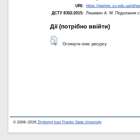
URI:
https://eprints.zu.edu.ua/id/e
ДСТУ 8302:2015:
Ляшевич А. М.
Подолання с
Дії ​​(потрібно ввійти)
Оглянути опис ресурсу
© 2008–2026
Zhytomyr Ivan Franko State University