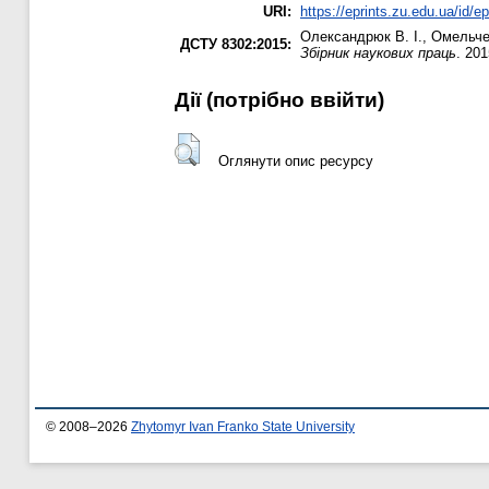
URI:
https://eprints.zu.edu.ua/id/e
Олександрюк В. І.
,
Омельче
ДСТУ 8302:2015:
Збірник наукових праць
. 201
Дії ​​(потрібно ввійти)
Оглянути опис ресурсу
© 2008–2026
Zhytomyr Ivan Franko State University