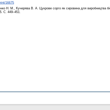
print/16675
нко Н. М.
,
Кучерява В. А.
Цукрове сорго як сировина для виробництва б
5. С. 449–451.