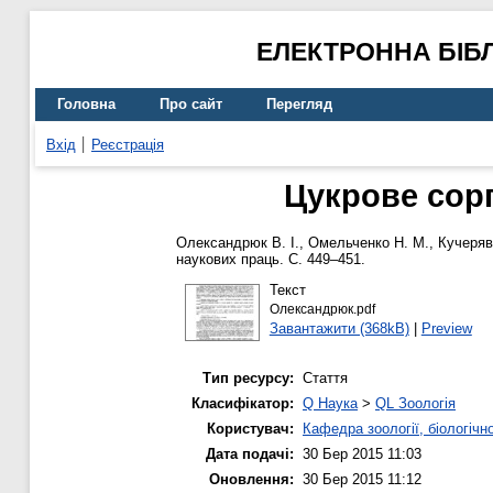
ЕЛЕКТРОННА БІБ
Головна
Про сайт
Перегляд
Вхід
Реєстрація
Цукрове сор
Олександрюк В. І.
,
Омельченко Н. М.
,
Кучеряв
наукових праць. С. 449–451.
Текст
Олександрюк.pdf
Завантажити (368kB)
|
Preview
Тип ресурсу:
Стаття
Класифікатор:
Q Наука
>
QL Зоологія
Користувач:
Кафедра зоології, біологічн
Дата подачі:
30 Бер 2015 11:03
Оновлення:
30 Бер 2015 11:12