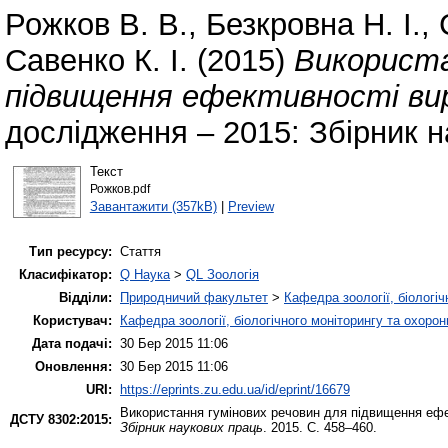
Рожков В. В.
,
Безкровна Н. І.
,
Савенко К. І.
(2015)
Використа
підвищення ефективності ви
дослідження – 2015: Збірник н
Текст
Рожков.pdf
Завантажити (357kB)
|
Preview
Тип ресурсу:
Стаття
Класифікатор:
Q Наука
>
QL Зоологія
Відділи:
Природничий факультет
>
Кафедра зоології, біологі
Користувач:
Кафедра зоології, біологічного моніторингу та охоро
Дата подачі:
30 Бер 2015 11:06
Оновлення:
30 Бер 2015 11:06
URI:
https://eprints.zu.edu.ua/id/eprint/16679
Використання гумінових речовин для підвищення ефек
ДСТУ 8302:2015:
Збірник наукових праць
. 2015. С. 458–460.