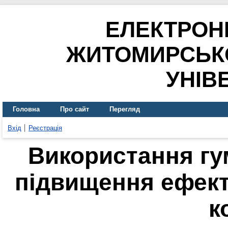
ЕЛЕКТРОН
ЖИТОМИРСЬК
УНІВ
Головна
Про сайт
Перегляд
Вхід
Реєстрація
Використання гу
підвищення ефек
к