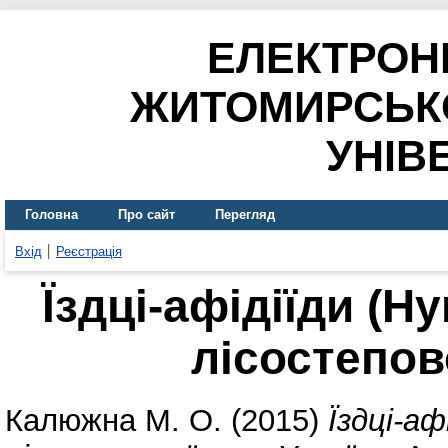
ЕЛЕКТРОН
ЖИТОМИРСЬК
УНІВ
Головна
Про сайт
Перегляд
Вхід
Реєстрація
Їздці-афідіїди (H
лісостепов
Калюжна М. О.
(2015)
Їздці-аф