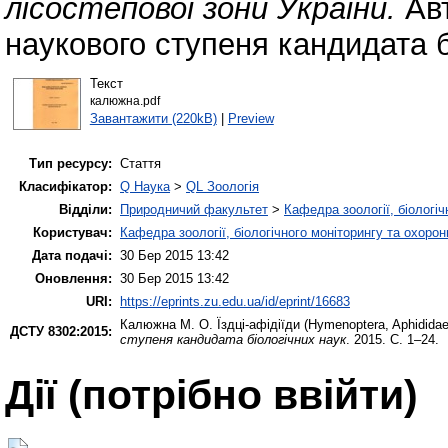
лісостепової зони України.
Авт
наукового ступеня кандидата б
Текст
калюжна.pdf
Завантажити (220kB)
|
Preview
Тип ресурсу:
Стаття
Класифікатор:
Q Наука
>
QL Зоологія
Відділи:
Природничий факультет
>
Кафедра зоології, біологі
Користувач:
Кафедра зоології, біологічного моніторингу та охоро
Дата подачі:
30 Бер 2015 13:42
Оновлення:
30 Бер 2015 13:42
URI:
https://eprints.zu.edu.ua/id/eprint/16683
Калюжна М. О.
Їздці-афідіїди (Hymenoptera, Aphidida
ДСТУ 8302:2015:
ступеня кандидата біологічних наук
. 2015. С. 1–24.
Дії ​​(потрібно ввійти)