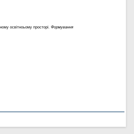
сному освітноьому просторі.
Формування