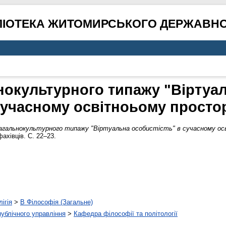
ЛІОТЕКА ЖИТОМИРСЬКОГО ДЕРЖАВНО
нокультурного типажу "Віртуал
учасному освітноьому просто
загальнокультурного типажу "Віртуальна особистість" в сучасному ос
ахівців. С. 22–23.
ігія
>
B Філософія (Загальне)
 публічного управління
>
Кафедра філософії та політології