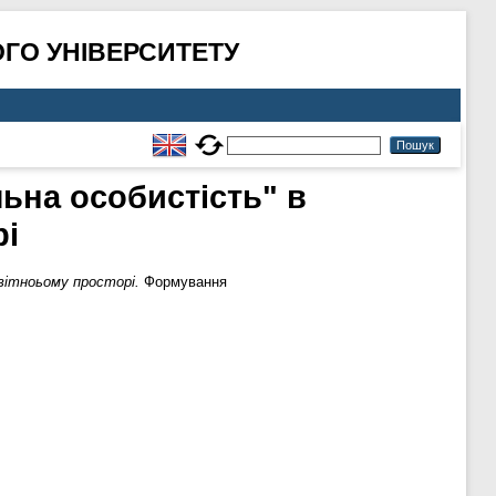
ГО УНІВЕРСИТЕТУ
ьна особистість" в
рі
вітноьому просторі.
Формування