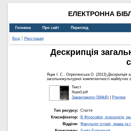
ЕЛЕКТРОННА БІБ
Головна
Про сайт
Перегляд
Вхід
Реєстрація
Дескрипція загаль
с
Яцик І. С.
,
Опрелянська О.
(2013)
Дескрипція 
загольнокультурної компетентності майбутніх ф
Текст
Яцик3.pdf
Завантажити (394kB)
|
Preview
Тип ресурсу:
Стаття
Класифікатор:
B Філософія, психологія, рел
Відділи:
Факультет історії, права та
Користувач:
Sveta Furmanuyk