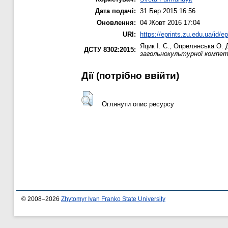
Дата подачі:
31 Бер 2015 16:56
Оновлення:
04 Жовт 2016 17:04
URI:
https://eprints.zu.edu.ua/id/e
Яцик І. С.
,
Опрелянська О.
Д
ДСТУ 8302:2015:
загольнокультурної компет
Дії ​​(потрібно ввійти)
Оглянути опис ресурсу
© 2008–2026
Zhytomyr Ivan Franko State University