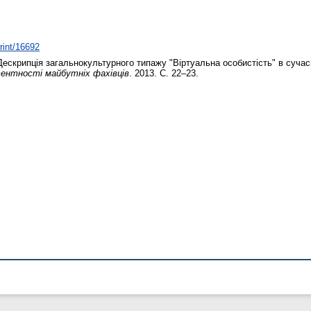
print/16692
ескрипція загальнокультурного типажу "Віртуальна особистість" в суча
ентності майбутніх фахівців
. 2013. С. 22–23.