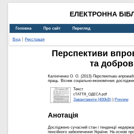
ЕЛЕКТРОННА БІБ
Головна
Про сайт
Перегляд
Вхід
Реєстрація
Перспективи впро
та добров
Калініченко О. О.
(2013)
Перспективи впровадж
праць. Вісник соціально-економічних досліджен
Текст
сТАТТЯ_ОДЕСА.pdf
Завантажити (400kB)
|
Preview
Анотація
Досліджено сучасний стан і тенденції недержа
пенсійного забезпечення України. На основі п