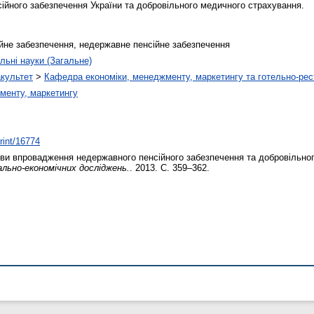
йного забезпечення України та добровільного медичного страхування.
йне забезпечення, недержавне пенсійне забезпечення
льні науки (Загальне)
акультет
>
Кафедра економіки, менеджменту, маркетингу та готельно-рес
менту, маркетингу
print/16774
и впровадження недержавного пенсійного забезпечення та добровільног
ально-економічних досліджень.
. 2013. С. 359–362.