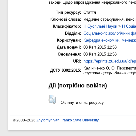
заходи щодо впровадження недержавного пенсі
Тип ресурсу:
Стаття
Ключові слова:
медичне страхування, пенсі
Класифікатор:
H Суспільні Науки
>
H Соціа
Відділи:
Соціально-психологічний ф
Користувач:
Кафедра економіки, менедж
Дата подачі:
03 Квіт 2015 11:58
Оновлення:
03 Квіт 2015 11:58
URI:
https://eprints.zu.edu.ua/id/e
Калініченко О. О.
Перспектив
ДСТУ 8302:2015:
наукових праць. Вісник соці
Дії ​​(потрібно ввійти)
Оглянути опис ресурсу
© 2008–2026
Zhytomyr Ivan Franko State University