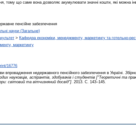
я, тому що саме вона дозволяє акумулювати значні кошти, які можна інв
ержавне пенсійне забезпечення
льні науки (Загальне)
акультет
>
Кафедра економіки, менеджменту, маркетингу та готельно-рес
менту, маркетингу
print/16776
и впровадження недержавного пенсійного забезпечення в Україні.
Збірн
одих науковців, аспірантів, здобувачів і студентів ["Теоретичні та 
ри: cвітовий та вітчизняний доcвід"]
. 2013. С. 143–145.