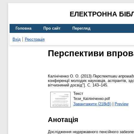
ЕЛЕКТРОННА БІБ
Головна
Про сайт
Перегляд
Вхід
Реєстрація
Перспективи впров
Калініченко О. О.
(2013)
Перспективи впровадж
конференції молодих науковців, аспірантів, зд
вітчизняний доcвід"]. С. 143–145.
Текст
Тези_Каілініченко.pdf
Завантажити (218kB)
|
Preview
Анотація
Дослідження недержавного пенсійного забезпе