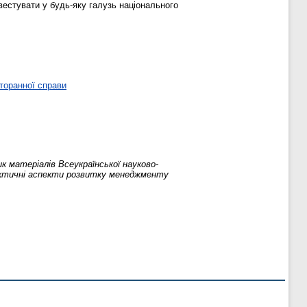
естувати у будь-яку галузь національного
торанної справи
ик матеріалів Всеукраїнської науково-
практичні аспекти розвитку менеджменту