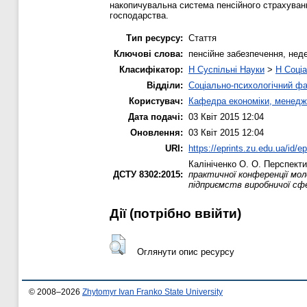
накопичувальна система пенсійного страхуванн
господарства.
Тип ресурсу:
Стаття
Ключові слова:
пенсійне забезпечення, нед
Класифікатор:
H Суспільні Науки
>
H Соціа
Відділи:
Соціально-психологічний ф
Користувач:
Кафедра економіки, менедж
Дата подачі:
03 Квіт 2015 12:04
Оновлення:
03 Квіт 2015 12:04
URI:
https://eprints.zu.edu.ua/id/e
Калініченко О. О.
Перспектив
ДСТУ 8302:2015:
практичної конференції мол
підприємcтв виробничої cфе
Дії ​​(потрібно ввійти)
Оглянути опис ресурсу
© 2008–2026
Zhytomyr Ivan Franko State University