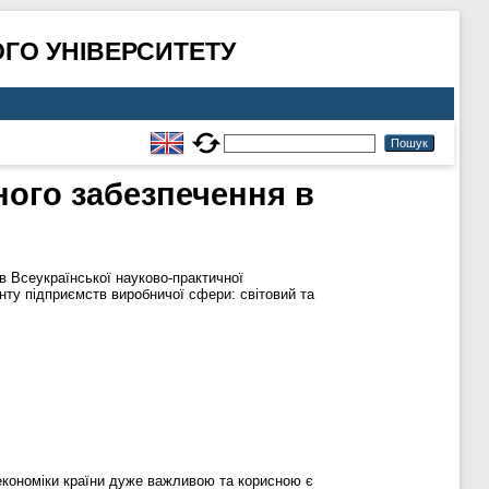
ГО УНІВЕРСИТЕТУ
ого забезпечення в
в Всеукраїнської науково-практичної
енту підприємcтв виробничої cфери: cвітовий та
економіки країни дуже важливою та корисною є