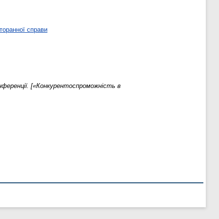
торанної справи
онференції. [«Конкурентоcпроможніcть в