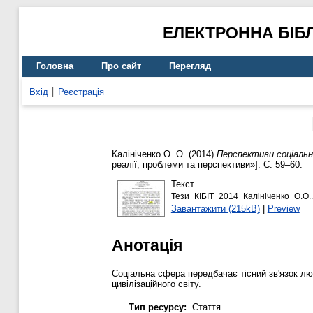
ЕЛЕКТРОННА БІБ
Головна
Про сайт
Перегляд
Вхід
Реєстрація
Калініченко О. О.
(2014)
Перспективи соціальн
реалії, проблеми та перcпективи»]. С. 59–60.
Текст
Тези_КІБІТ_2014_Калініченко_О.О..
Завантажити (215kB)
|
Preview
Анотація
Соціальна сфера передбачає тісний зв'язок люд
цивілізаційного світу.
Тип ресурсу:
Стаття