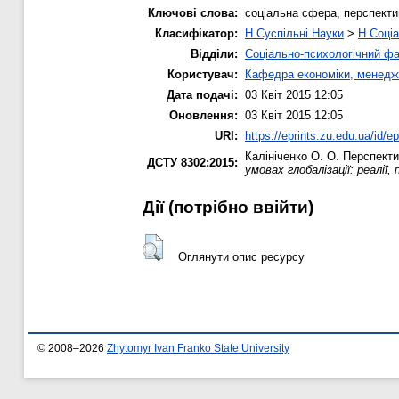
Ключові слова:
соціальна сфера, перспекти
Класифікатор:
H Суспільні Науки
>
H Соціа
Відділи:
Соціально-психологічний ф
Користувач:
Кафедра економіки, менедж
Дата подачі:
03 Квіт 2015 12:05
Оновлення:
03 Квіт 2015 12:05
URI:
https://eprints.zu.edu.ua/id/e
Калініченко О. О.
Перспекти
ДСТУ 8302:2015:
умовах глобалізації: реалії
Дії ​​(потрібно ввійти)
Оглянути опис ресурсу
© 2008–2026
Zhytomyr Ivan Franko State University