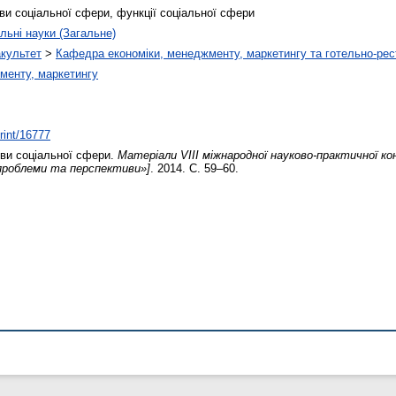
ви соціальної сфери, функції соціальної сфери
льні науки (Загальне)
акультет
>
Кафедра економіки, менеджменту, маркетингу та готельно-рес
менту, маркетингу
print/16777
ви соціальної сфери.
Матеріали VІІІ міжнародної науково-практичної к
, проблеми та перcпективи»]
. 2014. С. 59–60.