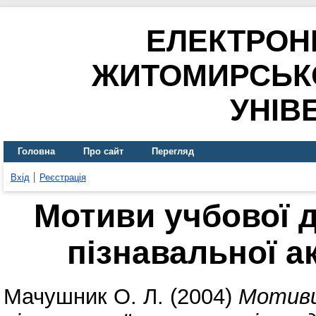
ЕЛЕКТРОН
ЖИТОМИРСЬК
УНІВ
Головна
Про сайт
Перегляд
Вхід
Реєстрація
Мотиви учбової д
пізнавальної а
Мачушник О. Л.
(2004)
Мотиви 