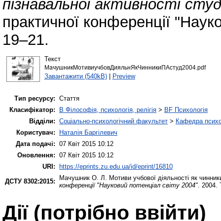
пізнавальної активності студ
практичної конференції "Науков
19–21.
Текст
МачушникМотивиучбовДияльнЯкЧинникиПАстуд2004.pdf
Завантажити (540kB)
|
Preview
Тип ресурсу:
Стаття
Класифікатор:
B Філософія, психологія, релігія
>
BF Психологія
Відділи:
Соціально-психологічний факультет
>
Кафедра психол
Користувач:
Наталія Баргілевич
Дата подачі:
07 Квіт 2015 10:12
Оновлення:
07 Квіт 2015 10:12
URI:
https://eprints.zu.edu.ua/id/eprint/16810
Мачушник О. Л.
Мотиви учбової діяльності як чинники
ДСТУ 8302:2015:
конференції "Науковий потенціал світу 2004"
. 2004. 
Дії ​​(потрібно ввійти)