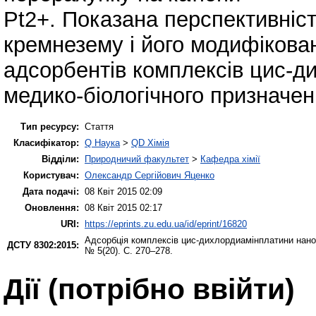
Pt2+. Показана перспективніс
кремнезему і його модифіков
адсорбентів комплексів цис-д
медико-біологічного призначен
Тип ресурсу:
Стаття
Класифікатор:
Q Наука
>
QD Хімія
Відділи:
Природничий факультет
>
Кафедра хімії
Користувач:
Олександр Сергійович Яценко
Дата подачі:
08 Квіт 2015 02:09
Оновлення:
08 Квіт 2015 02:17
URI:
https://eprints.zu.edu.ua/id/eprint/16820
Адсорбція комплексів цис-дихлордиамінплатини нанор
ДСТУ 8302:2015:
№ 5(20). С. 270–278.
Дії ​​(потрібно ввійти)