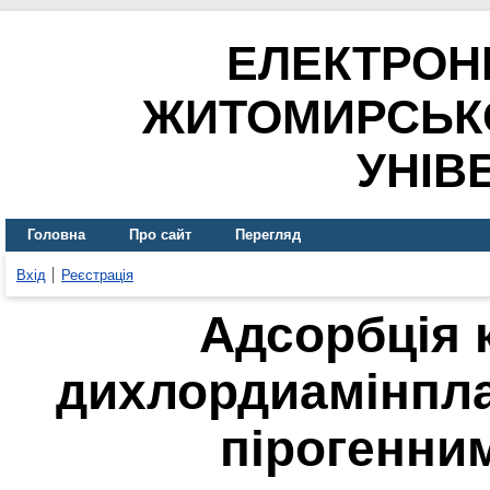
ЕЛЕКТРОН
ЖИТОМИРСЬК
УНІВ
Головна
Про сайт
Перегляд
Вхід
Реєстрація
Адсорбція 
дихлордиамінпл
пірогенни