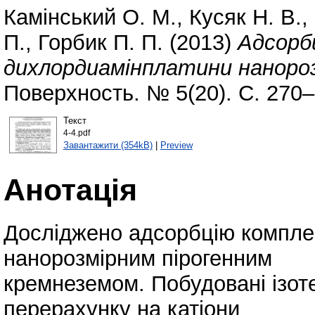
Камінський О. М.
,
Кусяк Н. В.
,
П.
,
Горбик П. П.
(2013)
Адсорбц
дихлордиамінплатини нанороз
Поверхность. № 5(20). С. 270–
Текст
4-4.pdf
Завантажити (354kB)
|
Preview
Анотація
Досліджено адсорбцію комплек
нанорозмірним пірогенним
кремнеземом. Побудовані ізоте
перерахунку на катіони