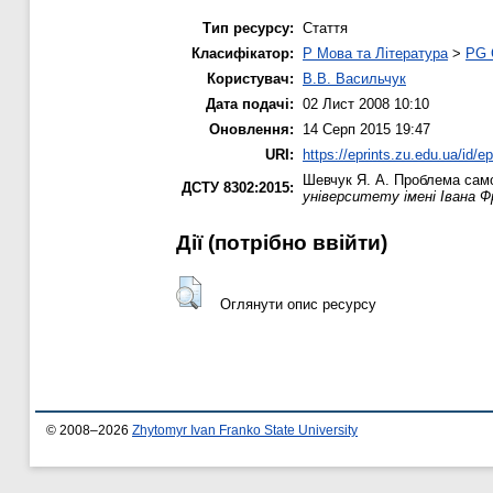
Тип ресурсу:
Стаття
Класифікатор:
P Мова та Література
>
PG 
Користувач:
В.В. Васильчук
Дата подачі:
02 Лист 2008 10:10
Оновлення:
14 Серп 2015 19:47
URI:
https://eprints.zu.edu.ua/id/ep
Шевчук Я. А.
Проблема самоі
ДСТУ 8302:2015:
університету імені Івана Ф
Дії ​​(потрібно ввійти)
Оглянути опис ресурсу
© 2008–2026
Zhytomyr Ivan Franko State University