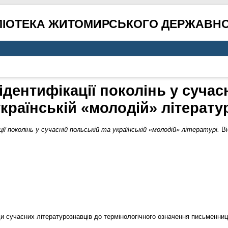
ЛІОТЕКА ЖИТОМИРСЬКОГО ДЕРЖАВНО
дентифікації поколінь у сучасн
країнській «молодій» літерату
ї поколінь у сучасній польській та українській «молодій» літературі.
Ві
оди сучасних літературознавців до термінологічного означення письменниць