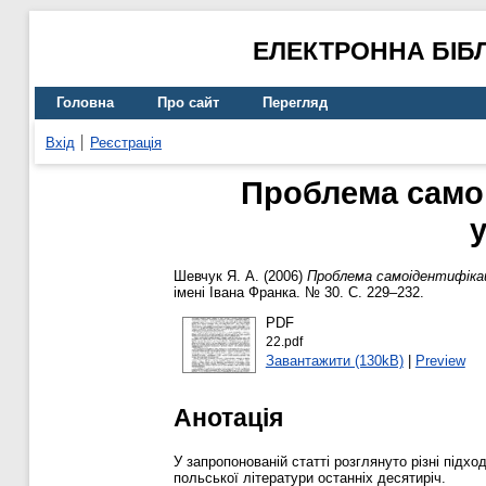
ЕЛЕКТРОННА БІБ
Головна
Про сайт
Перегляд
Вхід
Реєстрація
Проблема самоі
у
Шевчук Я. А.
(2006)
Проблема самоідентифікаці
імені Івана Франка. № 30. С. 229–232.
PDF
22.pdf
Завантажити (130kB)
|
Preview
Анотація
У запропонованій статті розглянуто різні підх
польської літератури останніх десятиріч.