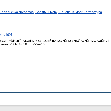
Слов'янська група мов, Балтичні мови, Албанські мови і література
rint/1691
дентифікації поколінь у сучасній польській та українській «молодій» літ
ранка
. 2006. № 30. С. 229–232.