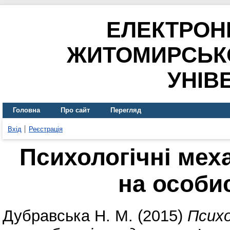
ЕЛЕКТРОН
ЖИТОМИРСЬК
УНІВ
Головна
Про сайт
Перегляд
Вхід
Реєстрація
Психологічні мех
на особи
Дубравська Н. М.
(2015)
Психо