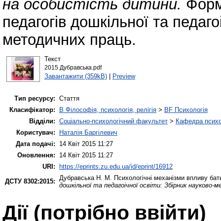
на особистість дитини.
Форм
педагогів дошкільної та педаго
методичних праць.
Текст
2015 Дубравська.pdf
Завантажити (359kB)
|
Preview
Тип ресурсу:
Стаття
Класифікатор:
B Філософія, психологія, релігія
>
BF Психологія
Відділи:
Соціально-психологічний факультет
>
Кафедра психол
Користувач:
Наталія Баргілевич
Дата подачі:
14 Квіт 2015 11:27
Оновлення:
14 Квіт 2015 11:27
URI:
https://eprints.zu.edu.ua/id/eprint/16912
Дубравська Н. М.
Психологічні механізми впливу бать
ДСТУ 8302:2015:
дошкільної та педагоічної освіти: Збірник науково-
Дії ​​(потрібно ввійти)