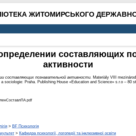
ЛІОТЕКА ЖИТОМИРСЬКОГО ДЕРЖАВНО
 определении составляющих п
активности
ении составляющих познавательной активности.
Materiály VIII mezinárod
a sociologie: Praha. Publishing House «Education and Science» s.r.o – 80 st
ленСоставлПА.pdf
ігія
>
BF Психологія
акультет
>
Кафедра психології, логопедії та інклюзивної освіти