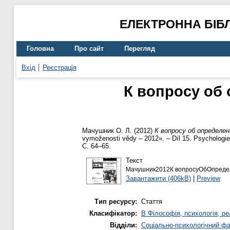
ЕЛЕКТРОННА БІБ
Головна
Про сайт
Перегляд
Вхід
Реєстрація
К вопросу об
Мачушник О. Л.
(2012)
К вопросу об определ
vymoženosti vědy – 2012». – Díl 15. Psychologie 
С. 64–65.
Текст
Мачушник2012К вопросуОбОпреде
Завантажити (406kB)
|
Preview
Тип ресурсу:
Стаття
Класифікатор:
B Філософія, психологія, рел
Відділи:
Соціально-психологічний ф