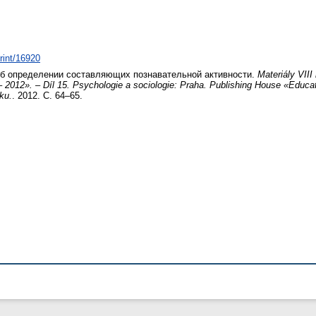
print/16920
б определении составляющих познавательной активности.
Materiály VII
 2012». – Díl 15. Psychologie a sociologie: Praha. Publishing House «Educat
ku.
. 2012. С. 64–65.