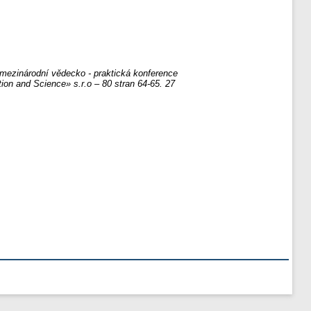
I mezinárodní vědecko - praktická konference
ion and Science» s.r.o – 80 stran 64-65. 27