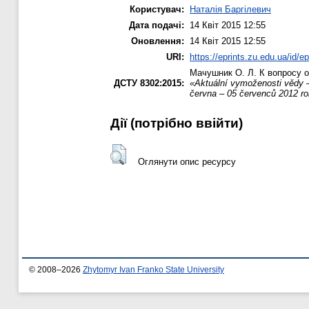
Користувач:
Наталія Баргілевич
Дата подачі:
14 Квіт 2015 12:55
Оновлення:
14 Квіт 2015 12:55
URI:
https://eprints.zu.edu.ua/id/e
Мачушник О. Л.
К вопросу о
ДСТУ 8302:2015:
«Aktuální vymoženosti vědy –
června – 05 červenců 2012 ro
Дії ​​(потрібно ввійти)
Оглянути опис ресурсу
© 2008–2026
Zhytomyr Ivan Franko State University