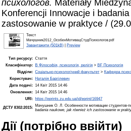
психологов.
Materiały Miedzyn
Konferencji Innowacje i badania
zastosowanie w praktyce / (29.0
Текст
Мачушник2012_ОсобенМотивацСтудПсихологов.pdf
Завантажити (501kB)
|
Preview
Тип ресурсу:
Стаття
Класифікатор:
B Філософія, психологія, релігія
>
BF Психологія
Відділи:
Соціально-психологічний факультет
>
Кафедра психол
Користувач:
Наталія Баргілевич
Дата подачі:
14 Квіт 2015 14:46
Оновлення:
14 Квіт 2015 14:46
URI:
https://eprints.zu.edu.ua/id/eprint/16947
Мачушник О. Л.
Особенности мотивации студентов-п
ДСТУ 8302:2015:
badania naukowe, jak rόwnież ich zastosowanie w prakty
Дії ​​(потрібно ввійти)