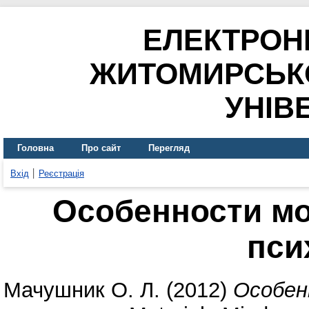
ЕЛЕКТРОН
ЖИТОМИРСЬК
УНІВ
Головна
Про сайт
Перегляд
Вхід
Реєстрація
Особенности мо
пси
Мачушник О. Л.
(2012)
Особен