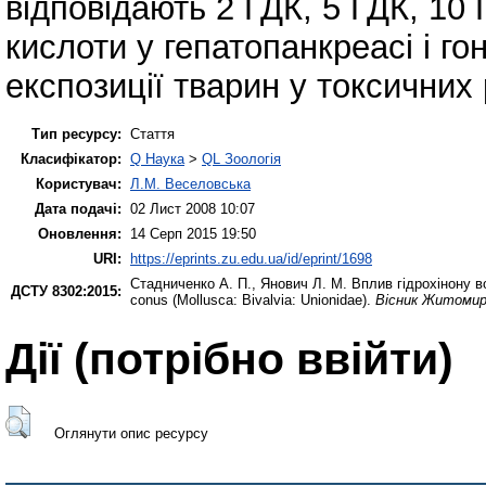
відповідають 2 ГДК, 5 ГДК, 10 
кислоти у гепатопанкреасі і го
експозиції тварин у токсичних р
Тип ресурсу:
Стаття
Класифікатор:
Q Наука
>
QL Зоологія
Користувач:
Л.М. Веселовська
Дата подачі:
02 Лист 2008 10:07
Оновлення:
14 Серп 2015 19:50
URI:
https://eprints.zu.edu.ua/id/eprint/1698
Стадниченко А. П.
,
Янович Л. М.
Вплив гідрохінону в
ДСТУ 8302:2015:
conus (Mollusca: Bivalvia: Unionidae).
Вісник Житомирс
Дії ​​(потрібно ввійти)
Оглянути опис ресурсу