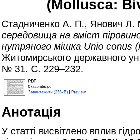
(Mollusca: Bi
Стадниченко А. П.
,
Янович Л. 
середовища на вміст піровин
нутряного мішка Unio conus (Mo
Житомирського державного уні
№ 31. С. 229–232.
PDF
07sapmbu.pdf
Завантажити (236kB)
|
Preview
Анотація
У статті висвітлено вплив гідр