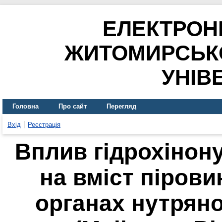
ЕЛЕКТРОН
ЖИТОМИРСЬК
УНІВ
Головна
Про сайт
Перегляд
Вхід
Реєстрація
Вплив гідрохінон
на вміст пірови
органах нутряно