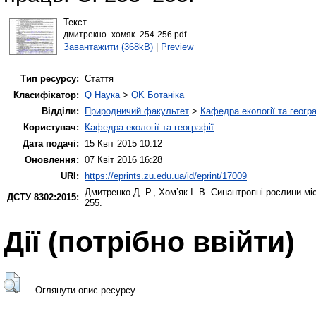
Текст
дмитрекно_хомяк_254-256.pdf
Завантажити (368kB)
|
Preview
Тип ресурсу:
Стаття
Класифікатор:
Q Наука
>
QK Ботаніка
Відділи:
Природничий факультет
>
Кафедра екології та геогр
Користувач:
Кафедра екології та географії
Дата подачі:
15 Квіт 2015 10:12
Оновлення:
07 Квіт 2016 16:28
URI:
https://eprints.zu.edu.ua/id/eprint/17009
Дмитренко Д. Р.
,
Хом’як І. В.
Синантропні рослини мі
ДСТУ 8302:2015:
255.
Дії ​​(потрібно ввійти)
Оглянути опис ресурсу