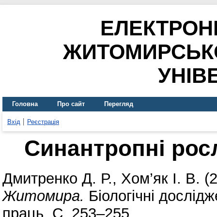
ЕЛЕКТРОН
ЖИТОМИРСЬК
УНІВ
Головна
Про сайт
Перегляд
Вхід
Реєстрація
Синантропні рос
Дмитренко Д. Р.
,
Хом’як І. В.
(
Житомира.
Біологічні дослідж
праць. С. 253–255.