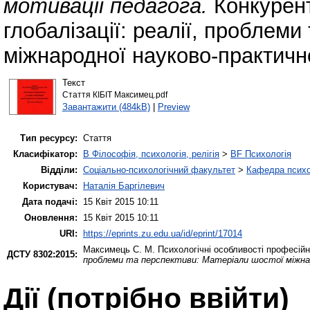
мотивації педагога.
Конкурен
глобалізації: реалії, проблем
міжнародної науково-практично
Текст
Стаття КІБІТ Максимец.pdf
Завантажити (484kB)
|
Preview
Тип ресурсу:
Стаття
Класифікатор:
B Філософія, психологія, релігія
>
BF Психологія
Відділи:
Соціально-психологічний факультет
>
Кафедра психол
Користувач:
Наталія Баргілевич
Дата подачі:
15 Квіт 2015 10:11
Оновлення:
15 Квіт 2015 10:11
URI:
https://eprints.zu.edu.ua/id/eprint/17014
Максимець С. М.
Психологічні особливості професійн
ДСТУ 8302:2015:
проблеми та перспективи: Матеріали шостої міжнаро
Дії ​​(потрібно ввійти)