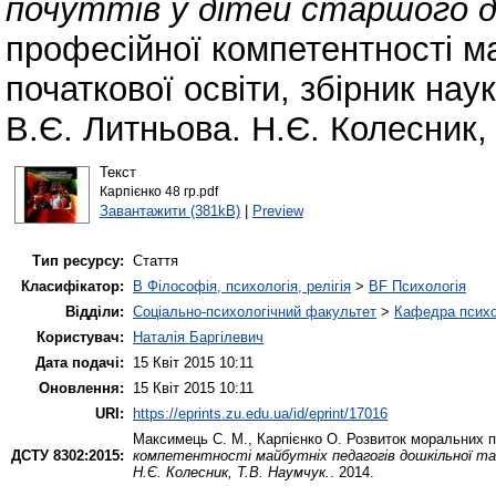
почуттів у дітей старшого до
професійної компетентності ма
початкової освіти, збірник нау
В.Є. Литньова. Н.Є. Колесник, 
Текст
Карпієнко 48 гр.pdf
Завантажити (381kB)
|
Preview
Тип ресурсу:
Стаття
Класифікатор:
B Філософія, психологія, релігія
>
BF Психологія
Відділи:
Соціально-психологічний факультет
>
Кафедра психол
Користувач:
Наталія Баргілевич
Дата подачі:
15 Квіт 2015 10:11
Оновлення:
15 Квіт 2015 10:11
URI:
https://eprints.zu.edu.ua/id/eprint/17016
Максимець С. М.
,
Карпієнко О.
Розвиток моральних по
ДСТУ 8302:2015:
компетентності майбутніх педагогів дошкільної та п
Н.Є. Колесник, Т.В. Наумчук.
. 2014.