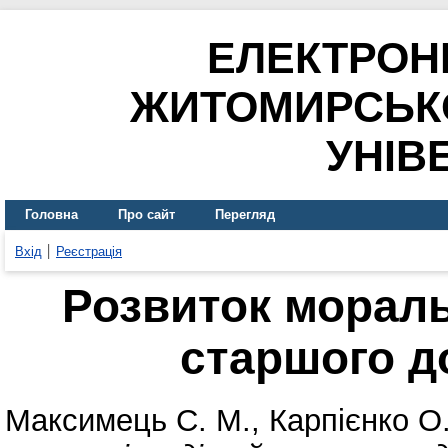
ЕЛЕКТРОН
ЖИТОМИРСЬК
УНІВ
Головна
Про сайт
Перегляд
Вхід
Реєстрація
Розвиток мораль
старшого д
Максимець С. М.
,
Карпієнко О