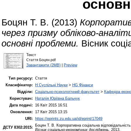
основн
Боцян Т. В.
(2013)
Корпоративн
через призму обліково-аналі
основні проблеми.
Вісник соці
Текст
Стаття Боцян.pdf
Завантажити (2MB)
|
Preview
Тип ресурсу:
Стаття
Класифікатор:
H Суспільні Науки
>
HG Фінанси
Відділи:
Соціально-психологічний факультет
>
Кафедра еконо
Користувач:
Наталія Юріївна Бальчук
Дата подачі:
16 Квіт 2015 16:51
Оновлення:
17 Квіт 2015 13:15
URI:
https://eprints.zu.edu.ua/id/eprint/17049
Боцян Т. В.
Корпоративна соціальна відповідальність
ДСТУ 8302:2015:
Вісник соціально-економічних досліджень
. 2013.