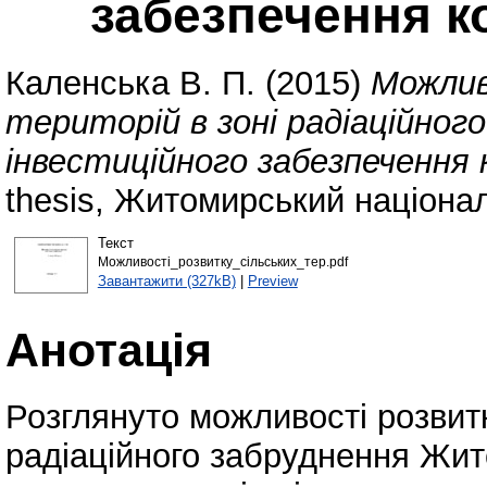
забезпечення к
Каленська В. П.
(2015)
Можлив
територій в зоні радіаційног
інвестиційного забезпечення 
thesis, Житомирський націонал
Текст
Можливості_розвитку_сільських_тер.pdf
Завантажити (327kB)
|
Preview
Анотація
Розглянуто можливості розвитк
радіаційного забруднення Жит