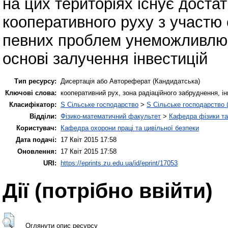
на цих територіях існує доста
кооперативного руху з участю 
певних проблем унеможливлює
основі залучення інвестицій
Тип ресурсу:
Дисертація або Автореферат (Кандидатська)
Ключові слова:
кооперативний рух, зона радіаційного забруднення, ін
Класифікатор:
S Сільське господарство
>
S Сільське господарство 
Відділи:
Фізико-математичний факультет
>
Кафедра фізики та
Користувач:
Кафедра охорони праці та цивільної безпеки
Дата подачі:
17 Квіт 2015 17:58
Оновлення:
17 Квіт 2015 17:58
URI:
https://eprints.zu.edu.ua/id/eprint/17053
Дії ​​(потрібно ввійти)
Оглянути опис ресурсу