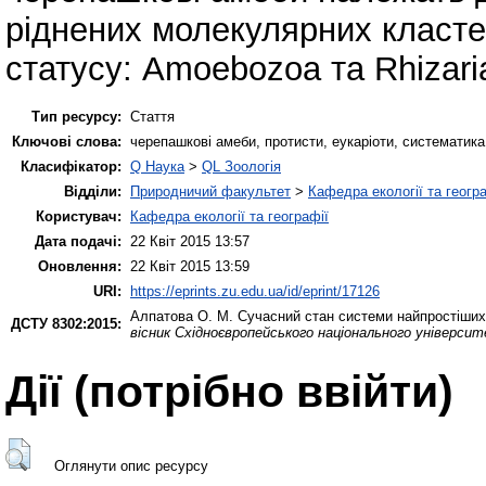
ріднених молекулярних кластер
статусу: Amoebozoa та Rhizari
Тип ресурсу:
Стаття
Ключові слова:
черепашкові амеби, протисти, еукарiоти, систематик
Класифікатор:
Q Наука
>
QL Зоологія
Відділи:
Природничий факультет
>
Кафедра екології та геогр
Користувач:
Кафедра екології та географії
Дата подачі:
22 Квіт 2015 13:57
Оновлення:
22 Квіт 2015 13:59
URI:
https://eprints.zu.edu.ua/id/eprint/17126
Алпатова О. М.
Сучасний стан системи найпростіших 
ДСТУ 8302:2015:
вісник Східноєвропейського національного університе
Дії ​​(потрібно ввійти)
Оглянути опис ресурсу