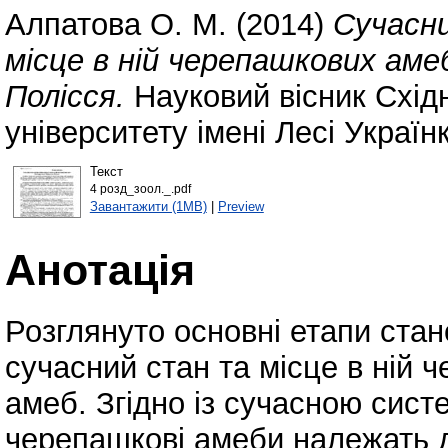
Алпатова О. М.
(2014)
Сучасн
місце в ній черепашкових аме
Полісся.
Науковий вісник Схід
університету імені Лесі Україн
Текст
4 розд_зоол._.pdf
Завантажити (1MB)
|
Preview
Анотація
Розглянуто основні етапи стан
сучасний стан та місце в ній 
амеб. Згідно із сучасною сист
черепашкові амеби належать д