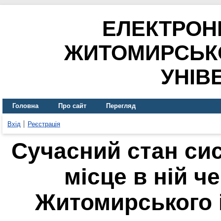
ЕЛЕКТРОН
ЖИТОМИРСЬК
УНІВ
Головна
Про сайт
Перегляд
Вхід
Реєстрація
Сучасний стан си
місце в ній 
Житомирського i