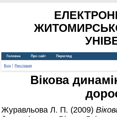
ЕЛЕКТРОН
ЖИТОМИРСЬК
УНІВ
Головна
Про сайт
Перегляд
Вхід
Реєстрація
Вікова динамік
доро
Журавльова Л. П.
(2009)
Віков