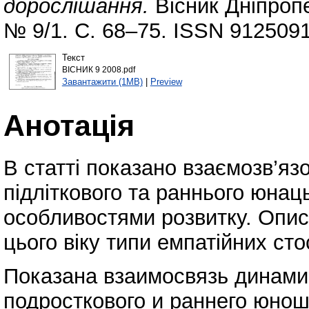
дорослішання.
Вісник Дніпропе
№ 9/1. С. 68–75. ISSN 9125091
Текст
ВІСНИК 9 2008.pdf
Завантажити (1MB)
|
Preview
Анотація
В статті показано взаємозв’яз
підліткового та раннього юнаць
особливостями розвитку. Опис
цього віку типи емпатійних сто
Показана взаимосвязь динами
подросткового и раннего юнош