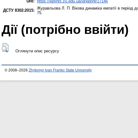
URI:
https://eprints.zu.edu.ua/id/eprint/17146
Журавльова Л. П.
Вікова динаміка емпатії в період 
ДСТУ 8302:2015:
75.
Дії ​​(потрібно ввійти)
Оглянути опис ресурсу
© 2008–2026
Zhytomyr Ivan Franko State University