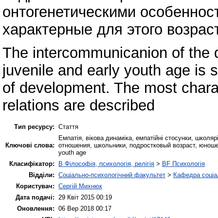
онтогенетическими особеннос
характерные для этого возра
The intercommunicanion of the 
juvenile and early youth age is 
of development. The most charac
relations are described
Тип ресурсу:
Стаття
Емпатія, вікова динаміка, емпатійні стосунки, школяр
Ключові слова:
отношения, школьники, подростковый возраст, юношеск
youth age
Класифікатор:
B Філософія, психологія, релігія
>
BF Психологія
Відділи:
Соціально-психологічний факультет
>
Кафедра соціал
Користувач:
Сергій Михнюк
Дата подачі:
29 Квіт 2015 00:19
Оновлення:
06 Вер 2018 00:17