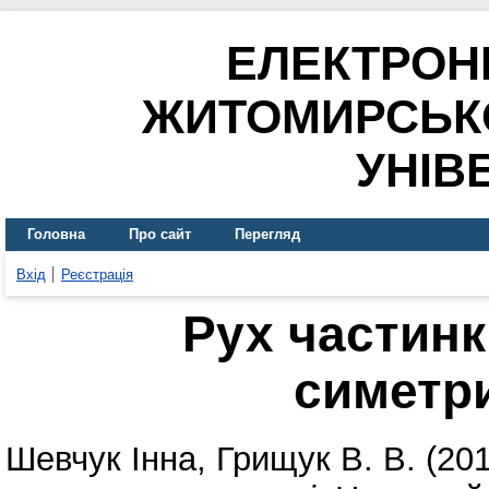
ЕЛЕКТРОН
ЖИТОМИРСЬК
УНІВ
Головна
Про сайт
Перегляд
Вхід
Реєстрація
Рух частинк
симетр
Шевчук Інна
,
Грищук В. В.
(20