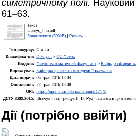
симетричному полі.
Науковий 
61–63.
Текст
Шевчук_Інна.pdf
Завантажити (603kB)
|
Preview
Тип ресурсу:
Стаття
Класифікатор:
Q Наука
>
QC Фізика
Відділи:
Фізико-математичний факультет
>
Кафедра фізики та
Користувач:
Кафедра фізики та методики її навчання
Дата подачі:
05 Трав 2015 12:34
Оновлення:
22 Трав 2015 18:39
URI:
https://eprints.zu.edu.ua/id/eprint/17173
ДСТУ 8302:2015:
Шевчук Інна
,
Грищук В. В.
Рух частинки в центральн
Дії ​​(потрібно ввійти)