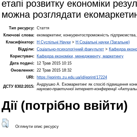
етапі розвитку економіки резу
можна розглядати екомаркетин
Тип ресурсу:
Стаття
Ключові слова:
екомаркетинг, конкурентоспроможність підприємства,
Класифікатор:
H Суспільні Науки
>
H Соціальні науки (Загальне)
Відділи:
Соціально-психологічний факультет
>
Кафедра еконо
Користувач:
Кафедра економіки, менеджменту, маркетингу
Дата подачі:
12 Трав 2015 10:15
Оновлення:
22 Трав 2015 18:32
URI:
https://eprints.zu.edu.ua/id/eprint/17224
Андрушко А.
Екомаркетинг як спосіб підвищення кон
ДСТУ 8302:2015:
науково-практичної інтернет-конференції «Актуал
Дії ​​(потрібно ввійти)
Оглянути опис ресурсу