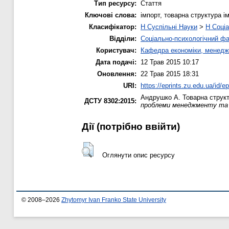
Тип ресурсу:
Стаття
Ключові слова:
імпорт, товарна структура і
Класифікатор:
H Суспільні Науки
>
H Соціа
Відділи:
Соціально-психологічний ф
Користувач:
Кафедра економіки, менедж
Дата подачі:
12 Трав 2015 10:17
Оновлення:
22 Трав 2015 18:31
URI:
https://eprints.zu.edu.ua/id/e
Андрушко А.
Товарна структ
ДСТУ 8302:2015:
проблеми менеджменту та 
Дії ​​(потрібно ввійти)
Оглянути опис ресурсу
© 2008–2026
Zhytomyr Ivan Franko State University