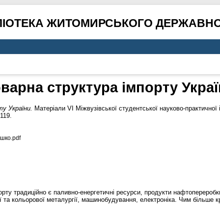
ЛІОТЕКА ЖИТОМИРСЬКОГО ДЕРЖАВНО
варна структура імпорту Укра
у України.
Матеріали VІ Міжвузівської студентської науково-практичної 
119.
шко.pdf
рту традиційно є паливно-енергетичні ресурси, продукти нафтопереробки,
 та кольорової металургії, машинобудування, електроніка. Чим більше к