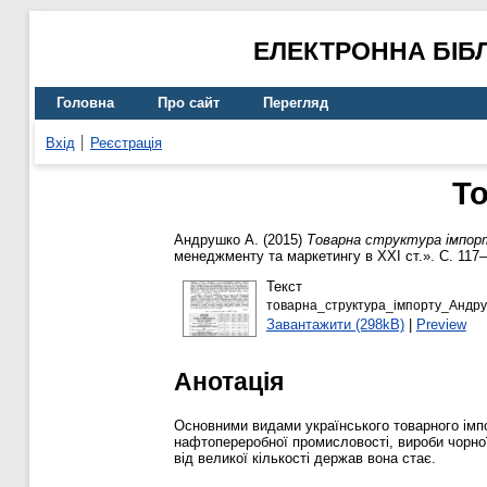
ЕЛЕКТРОННА БІБ
Головна
Про сайт
Перегляд
Вхід
Реєстрація
То
Андрушко А.
(2015)
Товарна структура імпорт
менеджменту та маркетингу в ХХІ ст.». С. 117–
Текст
товарна_структура_імпорту_Андру
Завантажити (298kB)
|
Preview
Анотація
Основними видами українського товарного імпо
нафтопереробної промисловості, вироби чорної
від великої кількості держав вона стає.