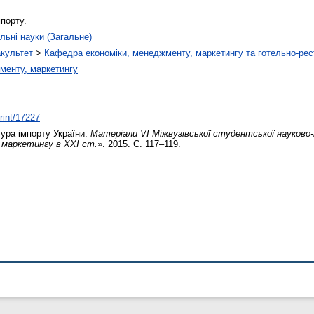
мпорту.
льні науки (Загальне)
акультет
>
Кафедра економіки, менеджменту, маркетингу та готельно-рес
менту, маркетингу
print/17227
ура імпорту України.
Матеріали VІ Міжвузівської студентської науково
маркетингу в ХХІ ст.»
. 2015. С. 117–119.