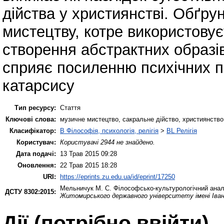
дійства у християнстві. Обґр
мистецтву, котре використовує
створення абстрактних образів
сприяє посиленню психічних 
катарсису
Тип ресурсу:
Стаття
Ключові слова:
музичне мистецтво, сакральне дійство, християнство,
Класифікатор:
B Філософія, психологія, релігія
>
BL Релігія
Користувач:
Користувачі 2944 не знайдено.
Дата подачі:
13 Трав 2015 09:28
Оновлення:
22 Трав 2015 18:28
URI:
https://eprints.zu.edu.ua/id/eprint/17250
Мельничук М. С.
Філософсько-культурологічний аналі
ДСТУ 8302:2015:
Житомирського державного університету імені Іва
Дії ​​(потрібно ввійти)