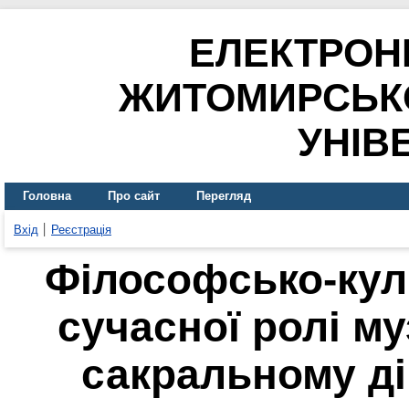
ЕЛЕКТРОН
ЖИТОМИРСЬК
УНІВ
Головна
Про сайт
Перегляд
Вхід
Реєстрація
Філософсько-кул
сучасної ролі м
сакральному ді