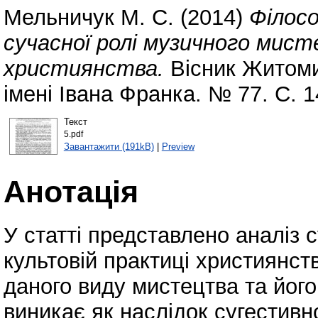
Мельничук М. С.
(2014)
Філосо
сучасної ролі музичного мист
християнства.
Вісник Житоми
імені Івана Франка. № 77. С. 
Текст
5.pdf
Завантажити (191kB)
|
Preview
Анотація
У статті представлено аналіз 
культовій практиці християнст
даного виду мистецтва та йог
виникає як наслідок сугестивн