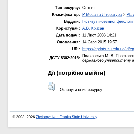
Тип ресурсу:
Стаття
Класифікатор:
P Мова та Література
>
PE 
Відділи:
Інститут іноземної філології
Користувач:
А.В. Крисан
Дата подачі:
11 Лист 2008 14:21
Оновлення:
14 Серп 2015 19:57
URI:
https://eprints.zu.edu.ua/id/ep
Полховська М. В.
Просторова
ДСТУ 8302:2015:
державного університету і
Дії ​​(потрібно ввійти)
Оглянути опис ресурсу
© 2008–2026
Zhytomyr Ivan Franko State University