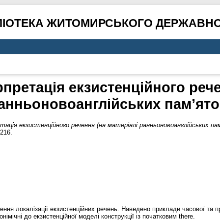
ЛІОТЕКА ЖИТОМИРСЬКОГО ДЕРЖАВНО
претація екзистенційного рече
анньоновоанглійських пам’ято
ація екзистенційного речення (на матеріалі ранньоновоанглійських пам
216.
ння локалізації екзистенційних речень. Наведено приклади часової та пр
німічні до екзистенційної моделі конструкції із початковим there.