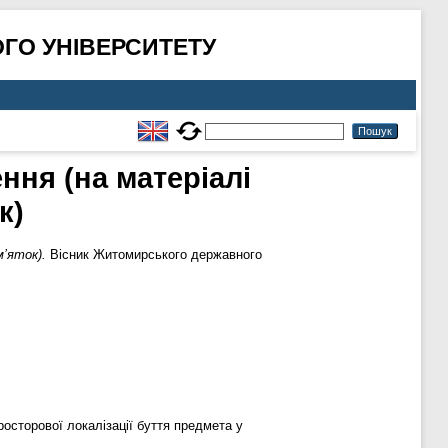
ГО УНІВЕРСИТЕТУ
ння (на матеріалі
к)
’яток).
Вісник Житомирського державного
осторової локалізації буття предмета у