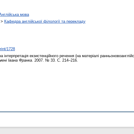
Англійська мова
>
Кафедра англійської філології та перекладу
rint/1728
 інтерпретація екзистенційного речення (на матеріалі ранньоновоанглійс
мені Івана Франка
. 2007. № 33. С. 214–216.