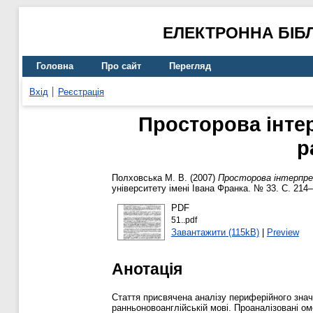
ЕЛЕКТРОННА БІБ
Головна
Про сайт
Перегляд
Вхід
Реєстрація
Просторова інтер
р
Полховська М. В.
(2007)
Просторова інтерпрет
університету імені Івана Франка. № 33. С. 214–
PDF
51..pdf
Завантажити (115kB)
|
Preview
Анотація
Стаття присвячена аналізу периферійного значе
ранньоновоанглійській мові. Проаналізовані омо