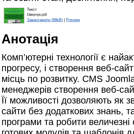
Текст
Оверчук.pdf
Завантажити (88kB)
|
Preview
Анотація
Комп’ютерні технології є найа
прогресу, і створення веб-сай
місць по розвитку. CMS Jooml
менеджерів створення веб-сай
Її можливості дозволяють як 
сайти без додаткових знань, т
програми та робити величезні 
готових модулів та шаблонів д