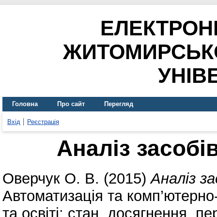
ЕЛЕКТРОН
ЖИТОМИРСЬК
УНІВ
Головна
Про сайт
Перегляд
Вхід
Реєстрація
Аналіз засобі
Оверчук О. В.
(2015)
Аналіз за
Автоматизація та комп’ютерно-
та освіті: стан, досягнення, п