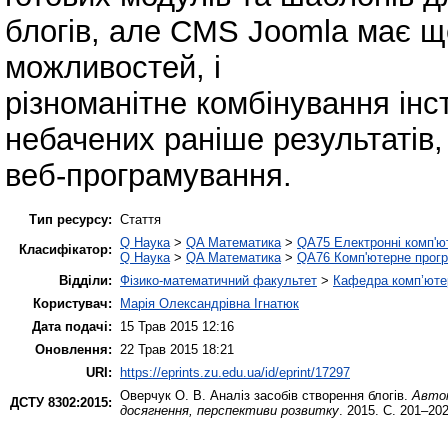
блогів, але CMS Joomla має щ
можливостей, і
різноманітне комбінування ін
небачених раніше результатів
веб-програмування.
Тип ресурсу:
Стаття
Q Наука
>
QA Математика
>
QA75 Електронні комп'ю
Класифікатор:
Q Наука
>
QA Математика
>
QA76 Комп'ютерне прогр
Відділи:
Фізико-математичний факультет
>
Кафедра комп’ютер
Користувач:
Марія Олександрівна Ігнатюк
Дата подачі:
15 Трав 2015 12:16
Оновлення:
22 Трав 2015 18:21
URI:
https://eprints.zu.edu.ua/id/eprint/17297
Оверчук О. В.
Аналіз засобів створення блогів.
Автом
ДСТУ 8302:2015:
досягнення, перспективи розвитку
. 2015. С. 201–202