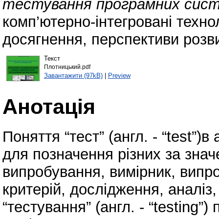
тестування програмних систе
комп’ютерно-інтегровані техноло
досягнення, перспективи розви
Текст
Плотницький.pdf
Завантажити (97kB)
|
Preview
Анотація
Поняття “тест” (англ. - “test”)
для позначення різних за знач
випробування, вимірник, випро
критерій, дослідження, аналіз,
“тестування” (англ. - “testing”