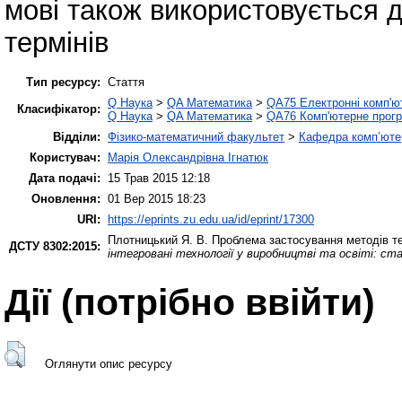
мові також використовується 
термінів
Тип ресурсу:
Стаття
Q Наука
>
QA Математика
>
QA75 Електронні комп'ю
Класифікатор:
Q Наука
>
QA Математика
>
QA76 Комп'ютерне прогр
Відділи:
Фізико-математичний факультет
>
Кафедра комп’ютер
Користувач:
Марія Олександрівна Ігнатюк
Дата подачі:
15 Трав 2015 12:18
Оновлення:
01 Вер 2015 18:23
URI:
https://eprints.zu.edu.ua/id/eprint/17300
Плотницький Я. В.
Проблема застосування методів те
ДСТУ 8302:2015:
інтегровані технології у виробництві та освіті: ст
Дії ​​(потрібно ввійти)
Оглянути опис ресурсу