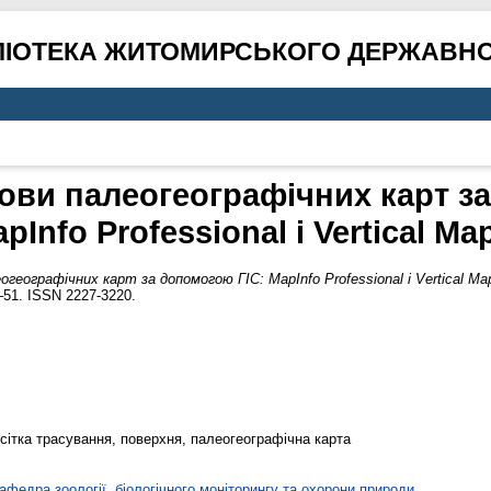
ЛІОТЕКА ЖИТОМИРСЬКОГО ДЕРЖАВНО
ови палеогеографічних карт за
pInfo Professional i Vertical Ma
еографічних карт за допомогою ГІС: MapInfo Professional i Vertical Map
–51. ISSN 2227-3220.
, сітка трасування, поверхня, палеогеографічна карта
афедра зоології, біологічного моніторингу та охорони природи