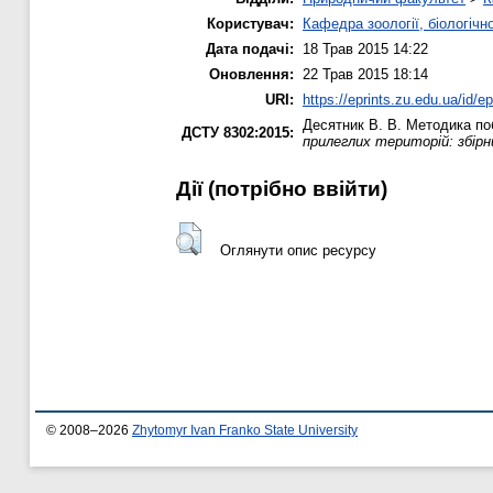
Користувач:
Кафедра зоології, біологічн
Дата подачі:
18 Трав 2015 14:22
Оновлення:
22 Трав 2015 18:14
URI:
https://eprints.zu.edu.ua/id/e
Десятник В. В.
Методика побу
ДСТУ 8302:2015:
прилеглих територій: збірн
Дії ​​(потрібно ввійти)
Оглянути опис ресурсу
© 2008–2026
Zhytomyr Ivan Franko State University