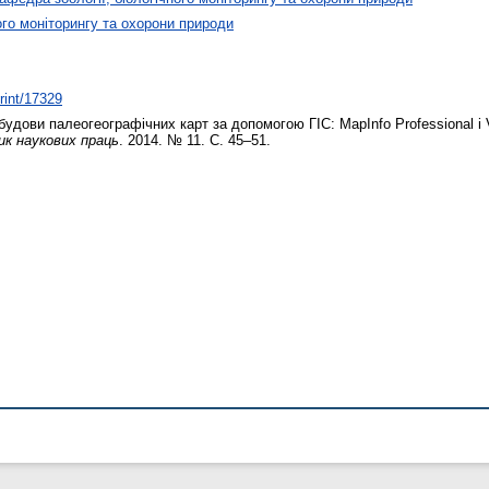
ого моніторингу та охорони природи
print/17329
дови палеогеографічних карт за допомогою ГІС: MapInfo Professional i V
ик наукових праць
. 2014. № 11. С. 45–51.