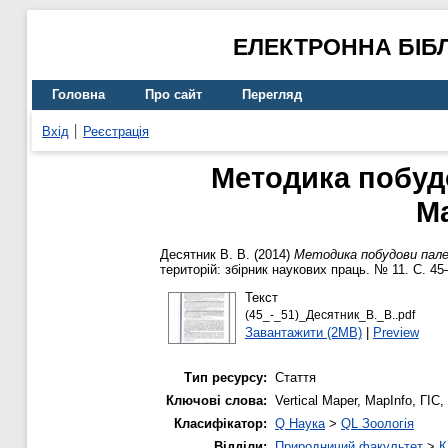
ЕЛЕКТРОННА БІБ
Головна
Про сайт
Перегляд
Вхід
Реєстрація
Методика побуд
Ma
Десятник В. В.
(2014)
Методика побудови палеог
територій: збірник наукових праць. № 11. С. 45
Текст
(45_-_51)_Десятник_В._В..pdf
Завантажити (2MB)
|
Preview
Тип ресурсу:
Стаття
Ключові слова:
Vertical Maper, МapInfo, ГІС
Класифікатор:
Q Наука
>
QL Зоологія
Відділи:
Природничий факультет
>
К