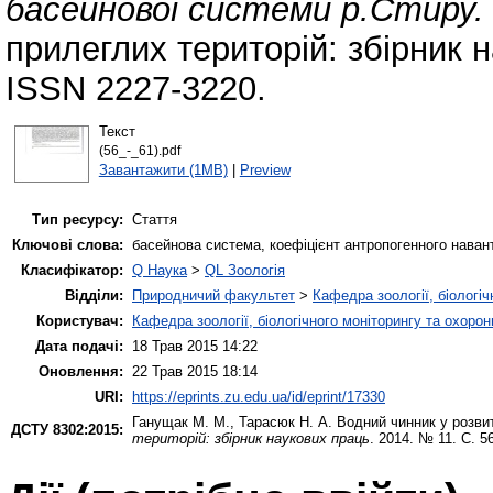
басейнової системи р.Стиру.
прилеглих територій: збірник 
ISSN 2227-3220.
Текст
(56_-_61).pdf
Завантажити (1MB)
|
Preview
Тип ресурсу:
Стаття
Ключові слова:
басейнова система, коефіцієнт антропогенного навант
Класифікатор:
Q Наука
>
QL Зоологія
Відділи:
Природничий факультет
>
Кафедра зоології, біологі
Користувач:
Кафедра зоології, біологічного моніторингу та охоро
Дата подачі:
18 Трав 2015 14:22
Оновлення:
22 Трав 2015 18:14
URI:
https://eprints.zu.edu.ua/id/eprint/17330
Ганущак М. М.
,
Тарасюк Н. А.
Водний чинник у розвит
ДСТУ 8302:2015:
територій: збірник наукових праць
. 2014. № 11. С. 5