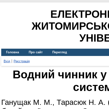
ЕЛЕКТРОН
ЖИТОМИРСЬК
УНІВ
Головна
Про сайт
Перегляд
Вхід
Реєстрація
Водний чинник у
систе
Ганущак М. М.
,
Тарасюк Н. А.