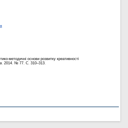
ня
ико-методичні основи розвитку креативності
а
. 2014. № 77. С. 310–313.