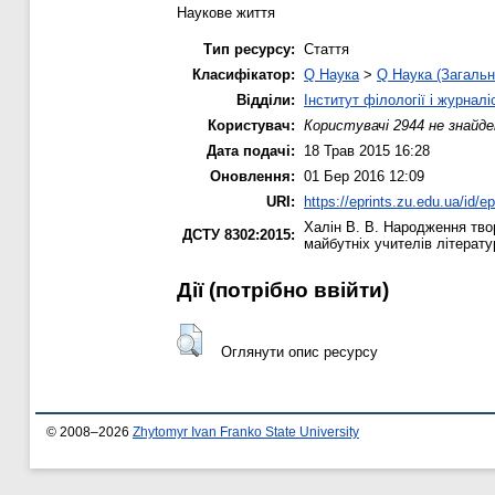
Наукове життя
Тип ресурсу:
Стаття
Класифікатор:
Q Наука
>
Q Наука (Загальн
Відділи:
Інститут філології і журналі
Користувач:
Користувачі 2944 не знайде
Дата подачі:
18 Трав 2015 16:28
Оновлення:
01 Бер 2016 12:09
URI:
https://eprints.zu.edu.ua/id/e
Халін В. В.
Народження твор
ДСТУ 8302:2015:
майбутніх учителів літерат
Дії ​​(потрібно ввійти)
Оглянути опис ресурсу
© 2008–2026
Zhytomyr Ivan Franko State University