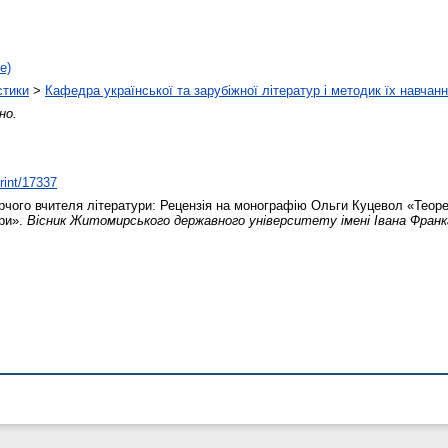
е)
стики
>
Кафедра української та зарубіжної літератур і методик їх навчан
но.
print/17337
чого вчителя літератури: Рецензія на монографію Ольги Куцевол «Теорет
ури».
Вісник Житомирського державного університету імені Івана Франк