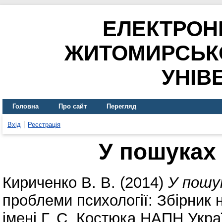
ЕЛЕКТРОН
ЖИТОМИРСЬК
УНІВ
Головна
Про сайт
Перегляд
Вхід
Реєстрація
У пошуках
Кириченко В. В.
(2014)
У пошу
проблеми психології: Збірник 
імені Г. С. Костюка НАПН Украї