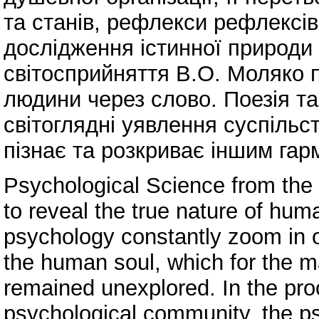
та станів, рефлекси рефлексів
дослідження істинної природи
світосприйняття В.О. Моляко 
людини через слово. Поезія т
світоглядні уявлення суспіль
пізнає та розкриває іншим гар
Psychological Science from the v
to reveal the true nature of hum
psychology constantly zoom in or
the human soul, which for the m
remained unexplored. In the proc
psychological community, the ps