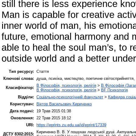
still there is less experience kn
Man is capable for creative activ
inner world of man, his emotiona
future, emotional harmony and me
able to heal the soul man’s, to r
outside world and a better under
Тип ресурсу:
Стаття
Ключові слова:
душа, психіка, мистецтво, поетичне світосприйняття,
B Філософія, психологія, релігія
>
B Філософія (Зага
Класифікатор:
B Філософія, психологія, релігія
>
BF Психологія
Відділи:
Соціально-психологічний факультет
>
Кафедра соціал
Користувач:
Віктор Васильович Кириченко
Дата подачі:
19 Трав 2015 01:38
Оновлення:
22 Трав 2015 18:12
URI:
https://eprints.zu.edu.ua/id/eprint/17339
Кириченко В. В.
У пошуках людської душі.
Актуальні
ДСТУ 8302:2015: