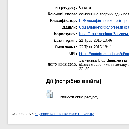
Тип ресурсу:
Стаття
Ключові слова:
самооцінка творчих здібнос
Класифікатор:
B Філософія, психологія, рел
Відділи:
Соціально-психологічний ф
Користувач:
Інна Станіславівна Загурськ
Дата подачі:
21 Трав 2015 10:46
Оновлення:
22 Трав 2015 18:11
URI:
https://eprints.zu.edu.ua/id/e
Загурська І. С.
Ціннісна під
ДСТУ 8302:2015:
Міжрегіонального семінару 
32–35.
Дії ​​(потрібно ввійти)
Оглянути опис ресурсу
© 2008–2026
Zhytomyr Ivan Franko State University