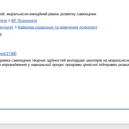
тей, моральнісно-емоційний рівень розвитку самооцінки
ігія
>
BF Психологія
акультет
>
Кафедра соціальної та практичної психології
а
print/17360
тримка самооцінки творчих здібностей молодших школярів на моральнісно
з впровадження у навчальний процес програми ціннісної підтримки розв