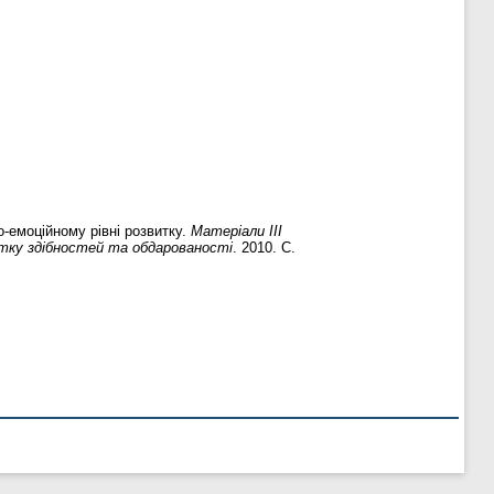
-емоційному рівні розвитку.
Матеріали ІІІ
итку здібностей та обдарованості
. 2010. С.