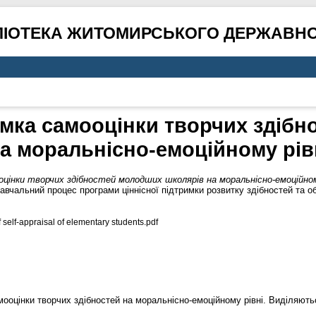
ЛІОТЕКА ЖИТОМИРСЬКОГО ДЕРЖАВНО
имка самооцінки творчих здіб
а моральнісно-емоційному рів
оцінки творчих здібностей молодших школярів на моральнісно-емоційном
вчальний процес програми ціннісної підтримки розвитку здібностей та об
 self-appraisal of elementary students.pdf
амооцінки творчих здібностей на моральнісно-емоційному рівні. Виділяю