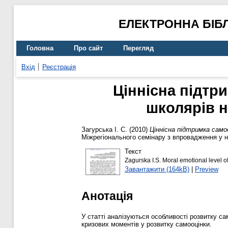
ЕЛЕКТРОННА БІБ
Головна
Про сайт
Перегляд
Вхід
Реєстрація
Ціннісна підтр
школярів н
Загурська І. С.
(2010)
Ціннісна підтримка само
Міжрегіонального семінару з впровадження у на
Текст
Zagurska I.S. Moral emotional level of
Завантажити (164kB)
|
Preview
Анотація
У статті аналізуються особливості розвитку с
кризових моментів у розвитку самооцінки.