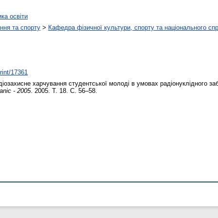
ика освіти
ння та спорту
>
Кафедра фізичної культури, спорту та національного сп
print/17361
іозахисне харчування студентської молоді в умовах радіонуклідного з
anic - 2005
. 2005. Т. 18. С. 56–58.