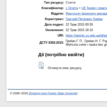
Тип ресурсу:
Стаття
Класифікатор:
L Освіта
>
LB Теорія і практ
Відділи:
Факультет фізичного вихова
Користувач:
Григорій Петрович Грибан
Дата подачі:
22 Трав 2015 00:55
Оновлення:
22 Трав 2015 18:10
URI:
https://eprints.zu.edu.ua/id/e
Грибан Г. П.
,
Грибан Н. Г.
Рад
ДСТУ 8302:2015:
Wykszta cenie i nauka bez gr
Дії ​​(потрібно ввійти)
Оглянути опис ресурсу
© 2008–2026
Zhytomyr Ivan Franko State University