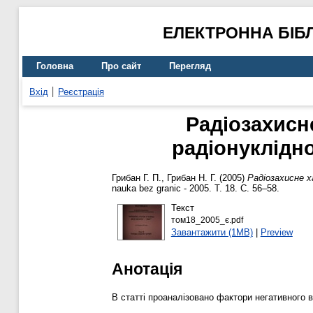
ЕЛЕКТРОННА БІБ
Головна
Про сайт
Перегляд
Вхід
Реєстрація
Радіозахисн
радіонуклідн
Грибан Г. П.
,
Грибан Н. Г.
(2005)
Радіозахисне х
nauka bez granic - 2005. Т. 18. С. 56–58.
Текст
том18_2005_є.pdf
Завантажити (1MB)
|
Preview
Анотація
В статті проаналізовано фактори негативного в