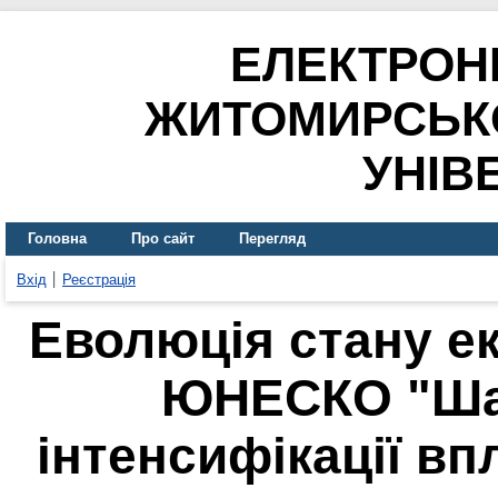
ЕЛЕКТРОН
ЖИТОМИРСЬК
УНІВ
Головна
Про сайт
Перегляд
Вхід
Реєстрація
Еволюція стану е
ЮНЕСКО "Ша
інтенсифікації вп