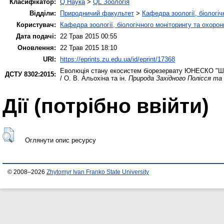
Класифікатор:
Q Наука
>
QL Зоологія
Відділи:
Природничий факультет
>
Кафедра зоології, біологі
Користувач:
Кафедра зоології, біологічного моніторингу та охоро
Дата подачі:
22 Трав 2015 00:55
Оновлення:
22 Трав 2015 18:10
URI:
https://eprints.zu.edu.ua/id/eprint/17368
Еволюція стану екосистем біорезервату ЮНЕСКО "Шац
ДСТУ 8302:2015:
/ О. В. Альохіна та ін.
Природа Західного Полісся та 
Дії ​​(потрібно ввійти)
Оглянути опис ресурсу
© 2008–2026
Zhytomyr Ivan Franko State University