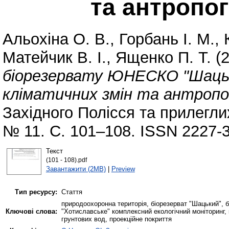
та антропо
Альохіна О. В.
,
Горбань І. М.
,
Матейчик В. І.
,
Ященко П. Т.
(
біорезервату ЮНЕСКО "Шацьки
кліматичних змін та антропо
Західного Полісся та прилегли
№ 11. С. 101–108. ISSN 2227-
Текст
(101 - 108).pdf
Завантажити (2MB)
|
Preview
Тип ресурсу:
Стаття
природоохоронна територія, біорезерват "Шацький", 
Ключові слова:
"Хотиславське" комплексний екологічний моніторинг,
грунтових вод, проекційне покриття