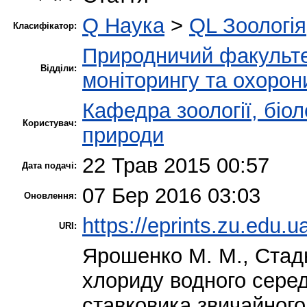
Q Наука
>
QL Зоологія
Класифікатор:
Природничий факульт
Відділи:
моніторингу та охорон
Кафедра зоології, біол
Користувач:
природи
22 Трав 2015 00:57
Дата подачі:
07 Бер 2016 03:03
Оновлення:
https://eprints.zu.edu.u
URI:
Ярошенко М. М.
,
Стад
хлориду водного сере
ставковика звичайного 