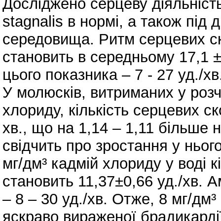
Досліджено серцеву діяльніст
stagnalis в нормі, а також під
середовища. Ритм серцевих ск
становить в середньому 17,1 ±
цього показника – 7 - 27 уд./хв
У молюсків, витриманих у розч
хлориду, кількість серцевих ск
хв., що на 1,14 – 1,11 більше 
свідчить про зростання у ньог
мг/дм³ кадмій хлориду у воді 
становить 11,37±0,66 уд./хв. 
– 8 – 30 уд./хв. Отже, 8 мг/дм
яскраво вираженої брадикардії