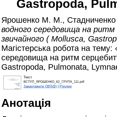
Gastropoda, Pul
Ярошенко М. М.
,
Стадниченко 
водного середовища на ритм
звичайного ( Mollusca, Gastro
Магістерська робота на тему:
середовища на ритм серцебитт
Gastropoda, Pulmonata, Lymnae
Текст
ВСТУП_ЯРОШЕНКО_62_ГРУПА_111.pdf
Завантажити (387kB)
|
Preview
Анотація