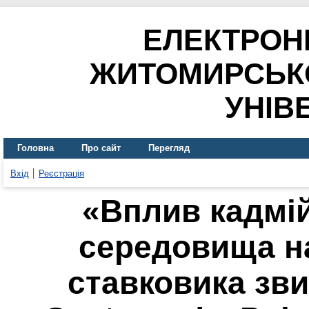
ЕЛЕКТРОН
ЖИТОМИРСЬК
УНІВ
Головна
Про сайт
Перегляд
Вхід
Реєстрація
«Вплив кадмі
середовища н
ставковика зви