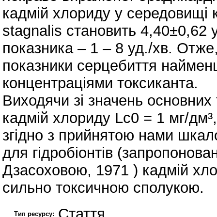
кадмій хлориду у середовищі к
stagnalis становить 4,40±0,62 
показника – 1 – 8 уд./хв. Отже
показники серцебиття найменш
концентраціями токсиканта.
Виходячи зі значень основних 
кадмій хлориду Lc0 = 1 мг/дм³, 
згідно з прийнятою нами шкал
для гідробіонтів (запропонова
Дзасоховою, 1971 ) кадмій хло
сильно токсичною сполукою.
Стаття
Тип ресурсу: