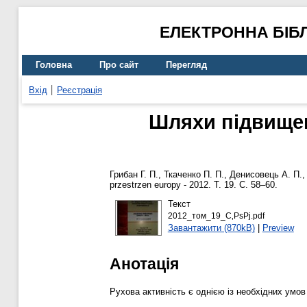
ЕЛЕКТРОННА БІБ
Головна
Про сайт
Перегляд
Вхід
Реєстрація
Шляхи підвищен
Грибан Г. П.
,
Ткаченко П. П.
,
Денисовець А. П.
przestrzen europy - 2012. Т. 19. С. 58–60.
Текст
2012_том_19_С‚РѕРј.pdf
Завантажити (870kB)
|
Preview
Анотація
Рухова активність є однією із необхідних умо