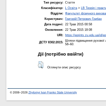
Тип ресурсу:
Стаття
Класифікатор:
L Освіта
>
LB Теорія і практ
Відділи:
Факультет фізичного вихова
Користувач:
Григорій Петрович Грибан
Дата подачі:
22 Трав 2015 00:58
Оновлення:
22 Трав 2015 18:08
URI:
https://eprints.zu.edu.ua/id/e
Шляхи підвищення рухової ак
ДСТУ 8302:2015:
58–60.
Дії ​​(потрібно ввійти)
Оглянути опис ресурсу
© 2008–2026
Zhytomyr Ivan Franko State University