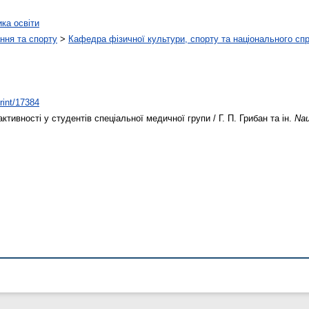
ика освіти
ння та спорту
>
Кафедра фізичної культури, спорту та національного сп
print/17384
тивності у студентів спеціальної медичної групи / Г. П. Грибан та ін.
Nau