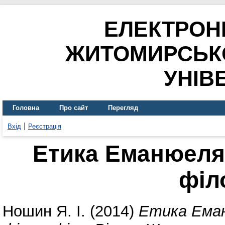
ЕЛЕКТРОН
ЖИТОМИРСЬК
УНІВ
Головна
Про сайт
Перегляд
Вхід
Реєстрація
Етика Еманюеля
філ
Ношин Я. І.
(2014)
Етика Еман