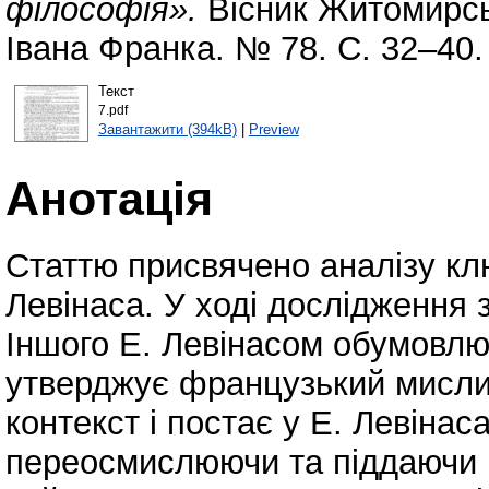
філософія».
Вісник Житомирськ
Івана Франка. № 78. С. 32–40.
Текст
7.pdf
Завантажити (394kB)
|
Preview
Анотація
Статтю присвячено аналізу клю
Левінаса. У ході дослідження 
Іншого Е. Левінасом обумовлю
утверджує французький мислит
контекст і постає у Е. Левіна
переосмислюючи та піддаючи к