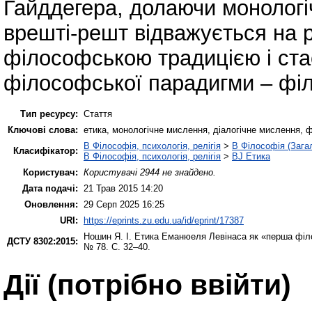
Гайддегера, долаючи монологі
врешті-решт відважується на 
філософською традицією і ста
філософської парадигми – філ
Тип ресурсу:
Стаття
Ключові слова:
етика, монологічне мислення, діалогічне мислення, 
B Філософія, психологія, релігія
>
B Філософія (Зага
Класифікатор:
B Філософія, психологія, релігія
>
BJ Етика
Користувач:
Користувачі 2944 не знайдено.
Дата подачі:
21 Трав 2015 14:20
Оновлення:
29 Серп 2025 16:25
URI:
https://eprints.zu.edu.ua/id/eprint/17387
Ношин Я. І.
Етика Еманюеля Левінаса як «перша філ
ДСТУ 8302:2015:
№ 78. С. 32–40.
Дії ​​(потрібно ввійти)