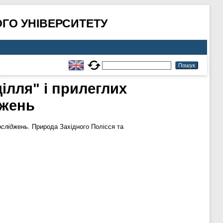
ГО УНІВЕРСИТЕТУ
ділля" і прилеглих
джень
осліджень.
Природа Західного Полісся та