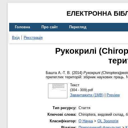
ЕЛЕКТРОННА БІБ
Головна
Про сайт
Перегляд
Вхід
Реєстрація
Рукокрилі (Chirop
тери
Башта А.-Т. В.
(2014)
Рукокрилі (Chiroptera)ре
прилеглих територій: збірник наукових праць. 
Текст
(304 - 309).pdf
Завантажити (1MB)
|
Preview
Тип ресурсу:
Стаття
Ключові слова:
Chiroptera, видовий склад, 
Класифікатор:
Q Наука
>
QL Зоологія
Відділи:
Природничий факультет
>
К