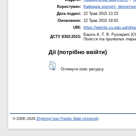
Користувач:
Кафедра зоології, біологічн
Дата подачі:
22 Трав 2015 13:23
Оновлення:
22 Трав 2015 18:03
URI:
https://eprints.zu.edu.ua/id/e
Башта А.-Т. В.
Рукокрилі (Ch
ДСТУ 8302:2015:
Полісся та прилеглих терит
Дії ​​(потрібно ввійти)
Оглянути опис ресурсу
© 2008–2026
Zhytomyr Ivan Franko State University