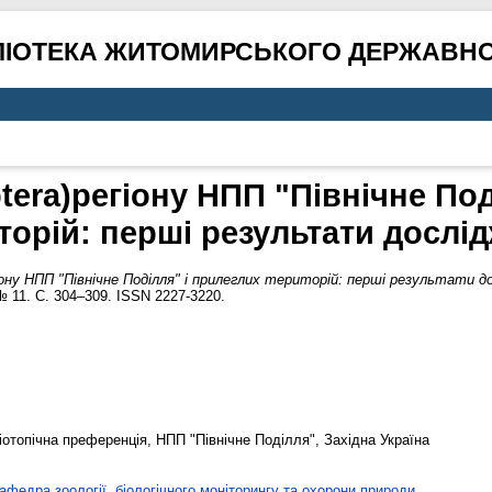
ЛІОТЕКА ЖИТОМИРСЬКОГО ДЕРЖАВНО
tera)регіону НПП "Північне По
торій: перші результати дослі
гіону НПП "Північне Поділля" і прилеглих територій: перші результати д
№ 11. С. 304–309. ISSN 2227-3220.
біотопічна преференція, НПП "Північне Поділля", Західна Україна
афедра зоології, біологічного моніторингу та охорони природи