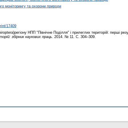
ого моніторингу та охорони природи
print/17409
iroptera)регіону НПП "Північне Поділля" і прилеглих територій: перші ре
орій: збірник наукових праць
. 2014. № 11. С. 304–309.