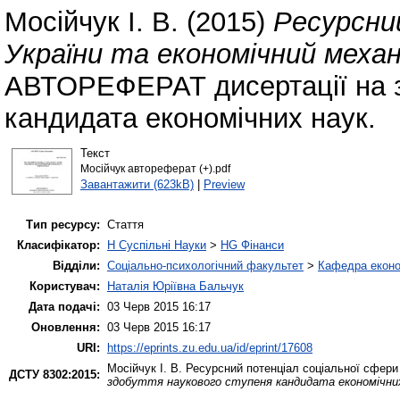
Мосійчук І. В.
(2015)
Ресурсни
України та економічний механ
АВТОРЕФЕРАТ дисертації на з
кандидата економічних наук.
Текст
Мосійчук автореферат (+).pdf
Завантажити (623kB)
|
Preview
Тип ресурсу:
Стаття
Класифікатор:
H Суспільні Науки
>
HG Фінанси
Відділи:
Соціально-психологічний факультет
>
Кафедра еконо
Користувач:
Наталія Юріївна Бальчук
Дата подачі:
03 Черв 2015 16:17
Оновлення:
03 Черв 2015 16:17
URI:
https://eprints.zu.edu.ua/id/eprint/17608
Мосійчук І. В.
Ресурсний потенціал соціальної сфери 
ДСТУ 8302:2015:
здобуття наукового ступеня кандидата економічни