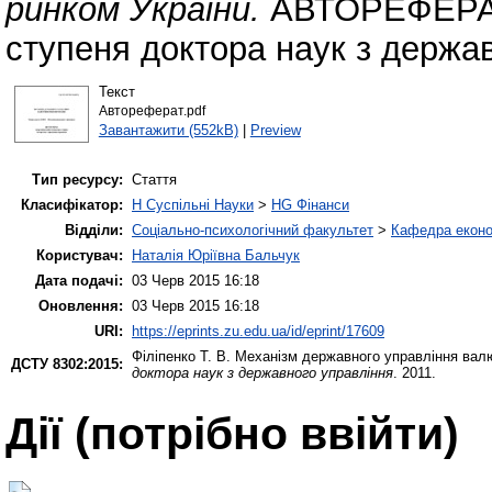
ринком України.
АВТОРЕФЕРАТ 
ступеня доктора наук з держав
Текст
Автореферат.pdf
Завантажити (552kB)
|
Preview
Тип ресурсу:
Стаття
Класифікатор:
H Суспільні Науки
>
HG Фінанси
Відділи:
Соціально-психологічний факультет
>
Кафедра еконо
Користувач:
Наталія Юріївна Бальчук
Дата подачі:
03 Черв 2015 16:18
Оновлення:
03 Черв 2015 16:18
URI:
https://eprints.zu.edu.ua/id/eprint/17609
Філіпенко Т. В.
Механізм державного управління валю
ДСТУ 8302:2015:
доктора наук з державного управління
. 2011.
Дії ​​(потрібно ввійти)