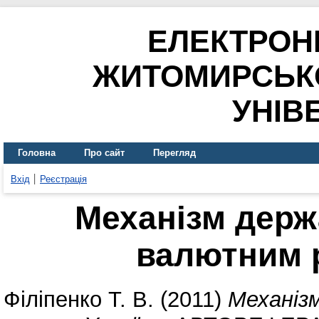
ЕЛЕКТРОН
ЖИТОМИРСЬК
УНІВ
Головна
Про сайт
Перегляд
Вхід
Реєстрація
Механізм держ
валютним 
Філіпенко Т. В.
(2011)
Механіз