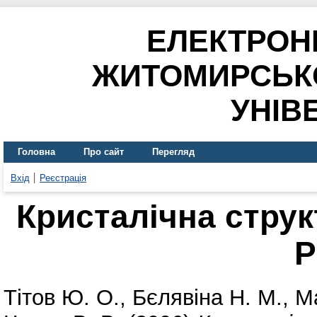
ЕЛЕКТРОН
ЖИТОМИРСЬК
УНІВ
Головна
Про сайт
Перегляд
Вхід
Реєстрація
Кристалічна струк
P
Тітов Ю. О.
,
Бєлявіна Н. М.
,
Ма