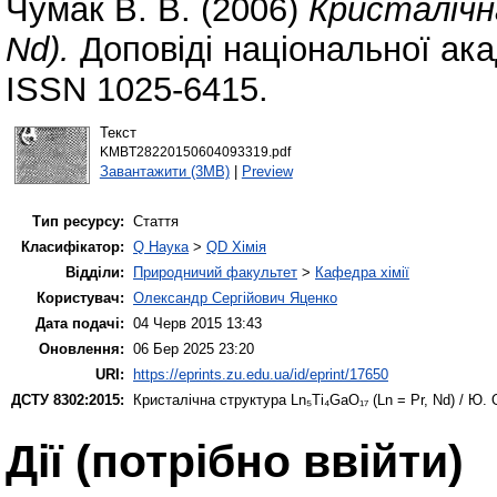
Чумак В. В.
(2006)
Кристалічна
Nd).
Доповіді національної ака
ISSN 1025-6415.
Текст
KMBT28220150604093319.pdf
Завантажити (3MB)
|
Preview
Тип ресурсу:
Стаття
Класифікатор:
Q Наука
>
QD Хімія
Відділи:
Природничий факультет
>
Кафедра хімії
Користувач:
Олександр Сергійович Яценко
Дата подачі:
04 Черв 2015 13:43
Оновлення:
06 Бер 2025 23:20
URI:
https://eprints.zu.edu.ua/id/eprint/17650
ДСТУ 8302:2015:
Кристалічна структура Ln₅Ti₄GaO₁₇ (Ln = Pr, Nd) / Ю. О
Дії ​​(потрібно ввійти)