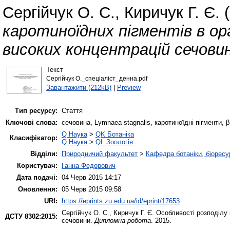
Сергійчук О. С.
,
Киричук Г. Є.
(
каротиноїдних пігментів в орга
високих концентрацій сечови
Текст
Сергійчук О._спеціаліст_денна.pdf
Завантажити (212kB)
|
Preview
Тип ресурсу:
Стаття
Ключові слова:
сечовина, Lymnaea stagnalis, каротиноїдні пігменти, β
Q Наука
>
QK Ботаніка
Класифікатор:
Q Наука
>
QL Зоологія
Відділи:
Природничий факультет
>
Кафедра ботаніки, біоресу
Користувач:
Ганна Федорович
Дата подачі:
04 Черв 2015 14:17
Оновлення:
05 Черв 2015 09:58
URI:
https://eprints.zu.edu.ua/id/eprint/17653
Сергійчук О. С.
,
Киричук Г. Є.
Особливості розподілу к
ДСТУ 8302:2015:
сечовини.
Дипломна робота
. 2015.