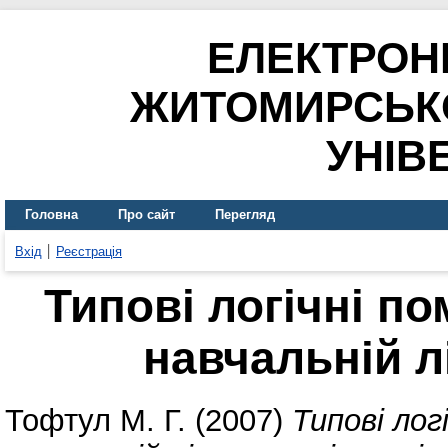
ЕЛЕКТРОН
ЖИТОМИРСЬК
УНІВ
Головна
Про сайт
Перегляд
Вхід
Реєстрація
Типові логічні по
навчальній лі
Тофтул М. Г.
(2007)
Типові лог