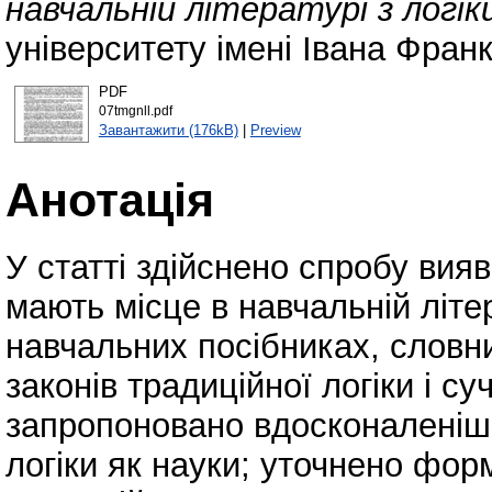
навчальній літературі з логік
університету імені Івана Франк
PDF
07tmgnll.pdf
Завантажити (176kB)
|
Preview
Анотація
У статті здійснено спробу вияв
мають місце в навчальній літер
навчальних посібниках, словни
законів традиційної логіки і с
запропоновано вдосконаленіші
логіки як науки; уточнено фо