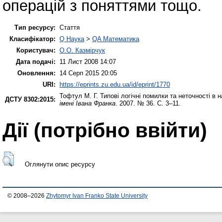
операцій з поняттями тощо.
Тип ресурсу:
Стаття
Класифікатор:
Q Наука
>
QA Математика
Користувач:
О.О. Казмірчук
Дата подачі:
11 Лист 2008 14:07
Оновлення:
14 Серп 2015 20:05
URI:
https://eprints.zu.edu.ua/id/eprint/1770
Тофтул М. Г.
Типові логічні помилки та неточності в н
ДСТУ 8302:2015:
імені Івана Франка
. 2007. № 36. С. 3–11.
Дії ​​(потрібно ввійти)
Оглянути опис ресурсу
© 2008–2026
Zhytomyr Ivan Franko State University