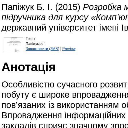
Папіжук Б. І.
(2015)
Розробка 
підручника для курсу «Комп’ю
державний університет імені І
Текст
Папіжук.pdf
Завантажити (2MB)
|
Preview
Анотація
Особливістю сучасного розвитк
побуту є широке впровадження
пов’язаних із використанням о
Впровадження інформаційних т
закладів сприяє значному зро