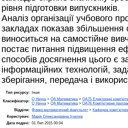
рівня підготовки випускників.
Аналіз організації учбового п
закладах показав збільшення о
виноситься на самостійне вивч
постає питання підвищення еф
способів досягнення цього є 
інформаційних технологій, зад
зберігання, передача і викори
Тип ресурсу:
Інше
Q Наука
>
QA Математика
>
QA75 Електронні комп'ют
Класифікатор:
Q Наука
>
QA Математика
>
QA76 Комп'ютерне програ
Відділи:
Фізико-математичний факультет
>
Кафедра комп’ютерн
Користувач:
Марія Олександрівна Ігнатюк
Дата подачі:
01 Лип 2015 00:04