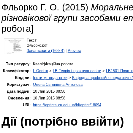
Фльорко Г. О.
(2015)
Моральне 
різновікової групи засобами е
робота]
Текст
фльорко.pdf
Завантажити (168kB)
|
Preview
Тип ресурсу:
Кваліфікаційна робота
Класифікатор:
L Освіта
>
LB Теорія і практика освіти
>
LB1501 Початк
Відділи:
Інститут педагогіки
>
Кафедра професійно-педагогічної,
Користувач:
Олена Євгеніївна Антонова
Дата подачі:
10 Лип 2015 08:58
Оновлення:
10 Лип 2015 08:58
URI:
https://eprints.zu.edu.ua/id/eprint/18094
Дії ​​(потрібно ввійти)