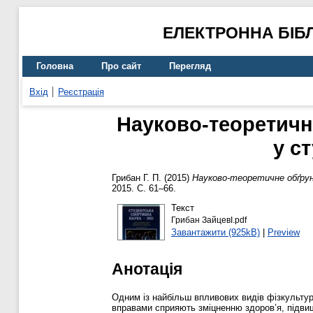
ЕЛЕКТРОННА БІБ
Головна
Про сайт
Перегляд
Вхід
Реєстрація
Науково-теоретичн
у с
Грибан Г. П.
(2015)
Науково-теоретичне обґрун
2015. С. 61–66.
Текст
Грибан ЗайцевІ.pdf
Завантажити (925kB)
|
Preview
Анотація
Одним із найбільш впливових видів фізкультур
вправами сприяють зміцненню здоров’я, підвищ