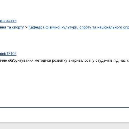
ика освіти
ння та спорту
>
Кафедра фізичної культури, спорту та національного сп
print/18102
чне обґрунтування методики розвитку витривалості у студентів під час 
.