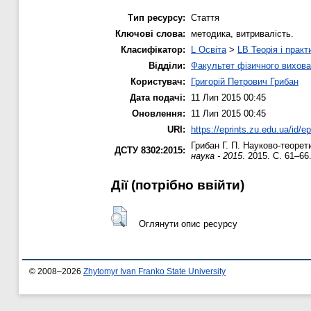
Тип ресурсу:
Стаття
Ключові слова:
методика, витривалість.
Класифікатор:
L Освіта
>
LB Теорія і практ
Відділи:
Факультет фізичного вихова
Користувач:
Григорій Петрович Грибан
Дата подачі:
11 Лип 2015 00:45
Оновлення:
11 Лип 2015 00:45
URI:
https://eprints.zu.edu.ua/id/e
Грибан Г. П.
Науково-теорети
ДСТУ 8302:2015:
наука - 2015
. 2015. С. 61–66
Дії ​​(потрібно ввійти)
Оглянути опис ресурсу
© 2008–2026
Zhytomyr Ivan Franko State University