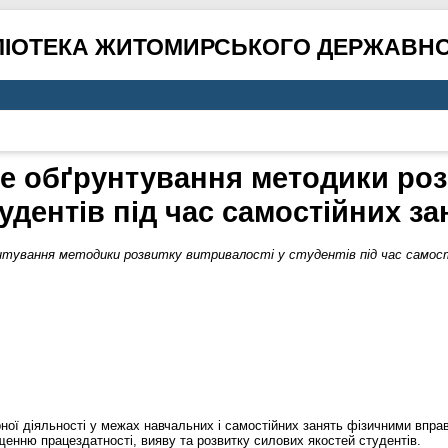
ЛІОТЕКА ЖИТОМИРСЬКОГО ДЕРЖАВНО
е обґрунтування методики роз
тудентів під час самостійних за
тування методики розвитку витривалості у студентів під час самос
ної діяльності у межах навчальних і самостійних занять фізичними впра
енню працездатності, вияву та розвитку силових якостей студентів.